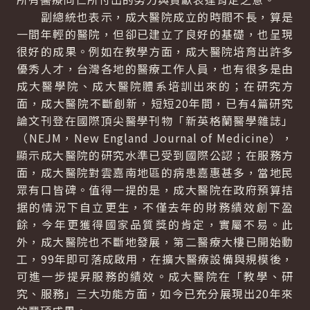
副總統也表示，成大醫院成立的時間不長，算是
一間年輕的醫院，但卻已建立了良好的基礎，也呈現
很好的成果。例如在教學方面，成大醫院培育出許多
優秀人才，台灣各地的醫療工作人員，也有很多是由
成大醫學院、成大醫院體系培訓出來的；在研究方
面，成大醫院不斷創新，短短20年間，已有4篇研究
論文刊登在國際頂尖醫學刊物「新英格蘭醫學雜誌」
（NEJM，New England Journal of Medicine），
顯示成大醫院的研究水準已受到國際公認；在服務方
面，成大醫院對雲嘉南地區的病患嘉惠甚多，當地民
眾有口皆碑。值得一提的是，成大醫院在政府預算拮
据的情況下自立更生，不僅去年的財務績效創下盈
餘，今年更獲得國家品質獎的肯定，實屬不易。此
外，成大醫院也不斷地發展，第二醫療大樓已開始動
工，99年即可落成啟用，在擴大醫療設備與規模後，
可進一步提昇服務的績效。成大醫院在「教學、研
究、服務」三大功能方面，如今已充分展現出20年來