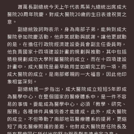
蕭萬長副總統今天上午代表馬英九總統出席成大
醫院20周年院慶，對成大醫院20歲的生日表達祝賀之
意。
副總統致詞時表示，身為南部子弟，能夠到成大
醫院參加院慶活動，他非常感動與感謝。讓他更感動
的是，在擔任行政院經濟建設委員會副主任委員時，
他負責國家十四項建設計畫的規劃與推動，其中包括
積極規劃成功大學附屬醫院的成立，而在十四項建設
計畫中，成大醫院是最早啟用並如期完工的一項，而
成大醫院的成立，是南部鄉親的一大福音，因此他印
象相當深刻。
副總統進一步指出，成大醫院成立短短5年即成
為醫學中心，在整個國家的醫療體系中，是一件不容
易的事情。要能成為醫學中心，必須「教學、研究、
服務」各種條件具備完善才能達成。此外，成大醫院
的成立，不但帶動了南部地區醫療體系的提昇，更縮
短了南北醫療照護的差距，他對成大醫院歷任院長及
所有醫療同仁所付出的努力與貢獻表達肯定之意。