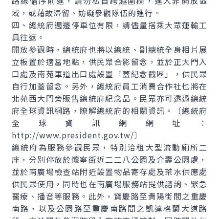
路線循序前進，請勿私自跨越圍欄，進入非開放區
域，或藉故滯留、妨礙參觀隊伍的進行。
四、總統府週邊停車位有限，請儘量搭乘大眾運輸工
具往返。
開放參觀時，總統府也將以總統、副總統全身相片展
立板置於適當地點，供民眾合影留念，並於正大門入
口處及南苑車道出口處設置「蓋紀念戳區」，供民眾
自行加蓋留念。另外，總統府員工消費合作社也將在
北苑西大門旁販售總統府紀念品。民眾亦可透過總統
府全球資訊網路，瞭解總統府的相關資訊。〔總統府
全球資訊網網址：
http://www.president.gov.tw/〕
總統府為服務參觀民眾，特別洽租大型流動廁所二
座，分別停放於懷寧街近二二八公園及介壽公園處，
並於南廣場檢查站附近設置物品寄存處及茶水供應處
供民眾使用，同時也在南廣場服務站提供諮詢、緊急
醫療、播音等服務。此外，寶慶路至貴陽街間之重慶
南路，以及公園路至重慶南路間之凱達格蘭大道路