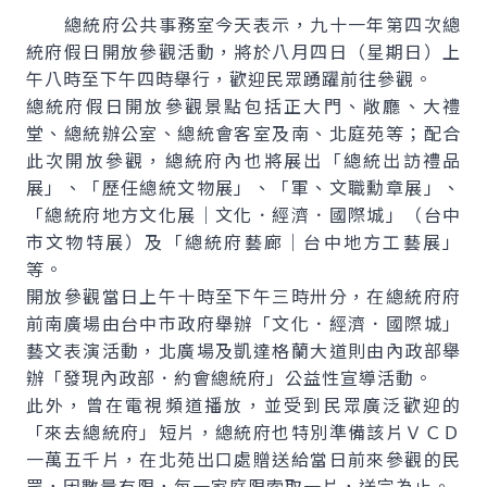
總統府公共事務室今天表示，九十一年第四次總
統府假日開放參觀活動，將於八月四日（星期日）上
午八時至下午四時舉行，歡迎民眾踴躍前往參觀。
總統府假日開放參觀景點包括正大門、敞廳、大禮
堂、總統辦公室、總統會客室及南、北庭苑等；配合
此次開放參觀，總統府內也將展出「總統出訪禮品
展」、「歷任總統文物展」、「軍、文職勳章展」、
「總統府地方文化展｜文化．經濟．國際城」（台中
市文物特展）及「總統府藝廊｜台中地方工藝展」
等。
開放參觀當日上午十時至下午三時卅分，在總統府府
前南廣場由台中市政府舉辦「文化．經濟．國際城」
藝文表演活動，北廣場及凱達格蘭大道則由內政部舉
辦「發現內政部．約會總統府」公益性宣導活動。
此外，曾在電視頻道播放，並受到民眾廣泛歡迎的
「來去總統府」短片，總統府也特別準備該片ＶＣＤ
一萬五千片，在北苑出口處贈送給當日前來參觀的民
眾，因數量有限，每一家庭限索取一片，送完為止。