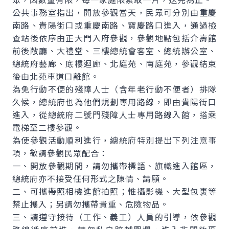
公共事務室指出，開放參觀當天，民眾可分別由重慶
南路、貴陽街口或重慶南路、寶慶路口進入，通過檢
查站後依序由正大門入府參觀，參觀地點包括介壽館
前後敞廳、大禮堂、三樓總統會客室、總統辦公室、
總統府藝廊、底樓迴廊、北庭苑、南庭苑，參觀結束
後由北苑車道口離館。
為免行動不便的殘障人士（含年老行動不便者）排隊
久候，總統府也為他們規劃專用路線，即由貴陽街口
進入，從總統府二號門殘障人士專用路線入館，搭乘
電梯至二樓參觀。
為使參觀活動順利進行，總統府特別提出下列注意事
項，敬請參觀民眾配合：
一、開放參觀期間，請勿攜帶標語、旗幟進入館區，
總統府亦不接受任何形式之陳情、請願。
二、可攜帶照相機進館拍照；惟攝影機、大型包裹等
禁止攜入；另請勿攜帶貴重、危險物品。
三、請遵守接待（工作、義工）人員的引導，依參觀