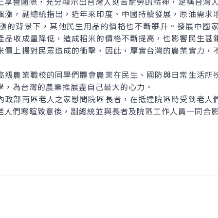
上享譽國際，充分顯示出台灣人刻苦耐勞的精神，足稱台灣
漲，副總統指出，近年來印度、中國持續發展，原油需求增
漲的背景下，其他民生用品的價格也不斷攀升。發展中國
產品收成量降低，造成稻米的價格不斷提高，也影響民生甚
米價上揚對民眾造成的衝擊，因此，厚實台灣的農業實力，
級農業職校的同學們體會農業在民生、國防與日常生活所扮
學，為台灣的農業推展盡自己最大的心力。
政部南區老人之家慰問院區長者，在抵達院區時受到老人們
老人們寒暄致意後，副總統並與長者及院區工作人員一同合