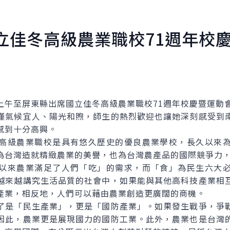
立佳冬高級農業職校71週年校
至屏東縣出席國立佳冬高級農業職校71週年校慶暨運動
氣候宜人、陽光和煦，師生的熱烈歡迎也讓她深刻感受到南
感到十分高興。
級農業職校是具有悠久歷史的優良農業學校，長久以來為
為台灣造就精緻農業的美譽，也為台灣農產品的國際競爭力
來農業滿足了人們「吃」的需求，而「食」為民生六大必
越來越講究生活品質的社會中，如果能與其他高科技產業相
產業，相反地，人們可以藉由農業創造更廣闊的商機。
是「民生產業」，更是「國防產業」。如果發生戰爭，爭戰
因此，農業更是展現國力的國防工業。此外，農業也是台灣