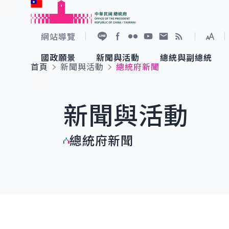
:::
跳到主要內容
中華民國總統府
網站導覽
展開
加入好友
Facebook
Flickr
YouTube
寫信給總統
RSS
國政願景
新聞與活動
總統與副總統
首頁
新聞與活動
總統府新聞
國政願景
新聞與活動
總統與副總統
參觀總統府
:::
新聞與活動
國家氣候變遷對策委員會
總統府新聞
賴清德總統
參觀資訊
總統府新聞
重要談話
影音頻道