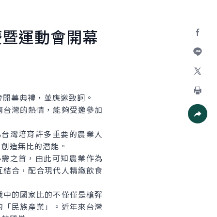
慶暨運動會開幕
Facebo
加入好
X
會開幕典禮，並應邀致詞。
列印
台灣的熱情，能夠受邀參加
社群分
台灣培育許多重要的農業人
，創造無比的潛能。
需之首，由此可知農業作為
互結合，配合現代人精緻飲食
中的國家比的不僅僅是槍彈
的「民族產業」。近年來台灣