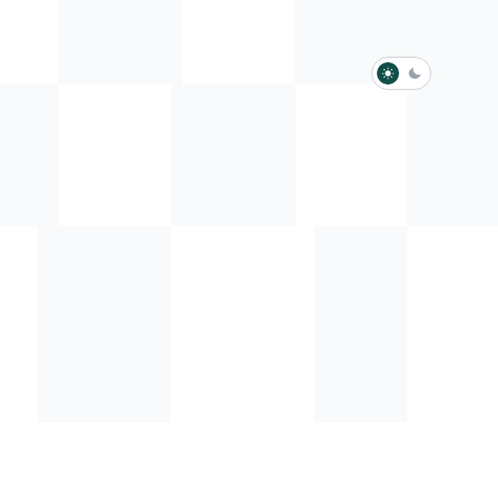
淺色模式
深色模式
防衛韌性委員會
動行程
歷任總統與副總統
展覽