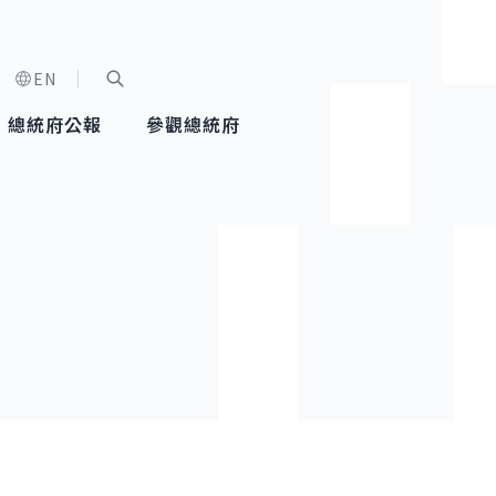
EN
字級選單
展開關鍵字搜尋
總統府公報
參觀總統府
健康台灣推動委員會
總統令
蕭美琴副總統
建築風華
全社會
每日活
行憲後
總統府
外交
網路相簿
國防