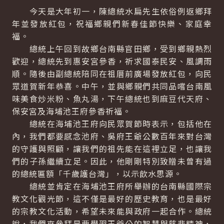
今天是大年初一，陳總統水扁先生依俗例返鄉拜
年並發放紅包，祝福鄉親們新春佳節快樂、家庭幸
福。
總統上午回到故鄉台南縣官田鄉，受到鄉親熱烈
歡迎，總統先到惠安宮參香，祈求國泰民安、風調雨
順。隨後由副總統陪同在祖厝前廣場發放紅包，向民
眾道賀新年恭喜。中午，並與鄉親們共同品嚐台南風
味美食炒米粉、魚丸湯，下午總統也到麻豆代天府、
保安宮及海埔池王府參香祈福。
總統在海埔池王府向民眾賀節時表示，包括他在
內，我們都要感念池府、吳府王爺公數百年來對台灣
的守護與照顧，讓我們的祖先能在這裡立足，也讓我
們的子孫繼續立足。因此，他剛剛特別致贈未曾有過
的總統匾額「千歲護台灣」，以示飲水思源。
總統並肯定在海埔池王府所舉辦的台南縣國際宗
教文化觀光節，這不僅是最好的歷史教育，也是最好
的宗教文化活動，希望未來能與政府一起合作。總統
說，我們來參拜是要學習王爺公的智慧與慈悲精神，