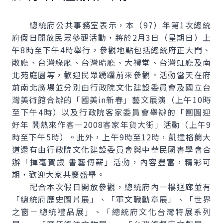
總統府公共事務室表示，本（97）年第1次總統
府假日開放民眾參觀活動，將於2月3日（星期日）上
午8時至下午4時舉行，參觀地點包括總統府正大門、
敞廳、台灣綠廳、台灣晴廳、大禮堂、台灣虹廳及南
北苑庭園等，歡迎民眾踴躍前來參觀。活動當天在府
前南北廣場並分別由行政院文化建設委員會及國立台
灣美術館合辦的「國美in新春」藝文展演（上午10時
至下午4時）以及行政院客家委員會舉辦的「團圓迎
好年 鬧熱來作客—2008客家年貨大街」活動（上午9
時至下午5時）。此外，上午9時至12時，凱達格蘭大
道還有由行政院文化建設委員會與中華民國書學會合
辦「揮毫賀歲 書藝傳薪」活動，內容豐富，精彩可
期，歡迎大家共襄盛舉。
配合本次假日開放參觀，總統府內一樓迴廊並有
「總統府歷史圖片展」、「軍文職勳章展」、「世界
之窗－總統禮品展」、「總統府文化台灣特展系列