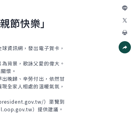
Facebo
加入好
親節快樂」
X
列印
球資訊網，發出電子賀卡，
社群分
片為背景，歌詠父愛的偉大。
與關懷。
早出晚歸、辛勞付出，依然甘
展現全家人相處的溫暖氣氛，
dent.gov.tw/）瀏覽到
op.gov.tw）提供建議。