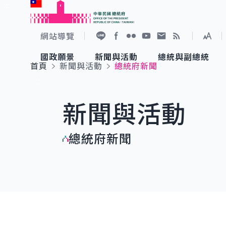
:::
跳到主要內容
中華民國總統府
網站導覽
展開
加入好友
Facebook
Flickr
YouTube
寫信給總統
RSS
國政願景
新聞與活動
總統與副總統
首頁
新聞與活動
總統府新聞
國政願景
新聞與活動
總統與副總統
參觀總統府
:::
新聞與活動
國家氣候變遷對策委員會
總統府新聞
賴清德總統
參觀資訊
總統府新聞
重要談話
影音頻道