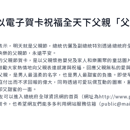
以電子賀卡祝福全天下父親「父
示，明天就是父親節，總統伉儷及副總統特別透過總統府全
快樂的父親節，永遠平安。
的父親節賀卡，是以父親懷抱嬰兒及家人和樂團聚的童話圖
鼓勵大家熱情地向父親表達感謝與祝福，回應父親無私的愛
父親，是男人最溫柔的名字，也是男人最甜蜜的負擔。即使
庭付出而不求回報的偉大，同時透過可愛玩偶互動的圖案，
卻又甜蜜的一面。
進入總統府全球資訊網的首頁（網址為http://www.presi
，也希望網友們能多多利用網站服務信箱（public@mail.o