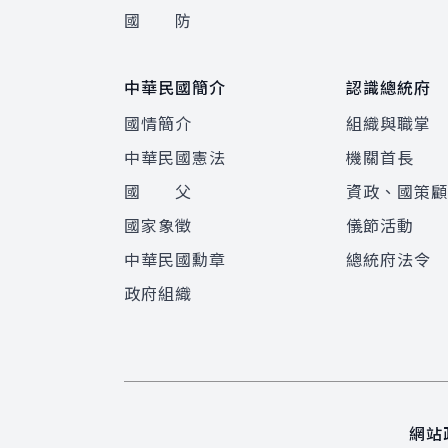
國 防
中華民國簡介
認識總統府
國情簡介
組織與職掌
中華民國憲法
機關首長
國 父
資政、國策
國家象徵
儀節活動
中華民國勳章
總統府法令
政府組織
網站