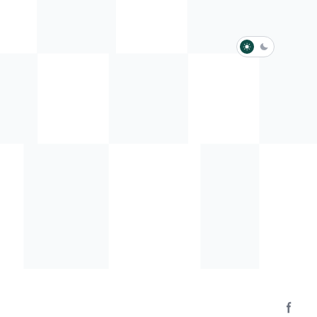
淺色模式
深色模式
防衛韌性委員會
動行程
歷任總統與副總統
展覽