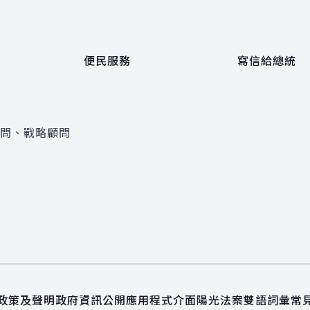
便民服務
寫信給總統
顧問、戰略顧問
政策及聲明
政府資訊公開
應用程式介面
陽光法案
雙語詞彙
常