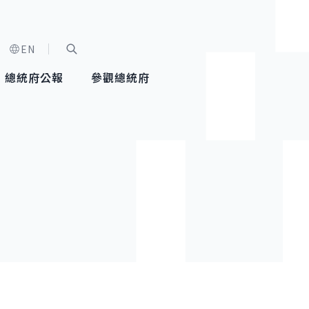
EN
字級選單
展開關鍵字搜尋
總統府公報
參觀總統府
健康台灣推動委員會
總統令
蕭美琴副總統
建築風華
全社會
每日活
行憲後
總統府
外交
網路相簿
國防