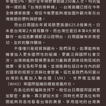
年增加5%，預計全年絕對會超過250萬人次。特別值
得一提的是「台灣的新幹線」—台灣高鐵已經在今年
全線通車營運，相信今後更能夠增加國外觀光客在台
灣旅遊的便利與舒適。
而台日兩國去年貿易額更高達625.8億美元，日
本是台灣第2大貿易夥伴，而台灣也是日本第4大貿易
夥伴。由這些數據都足以證明台、日兩國擁有非常密
切、友好的夥伴關係。
不僅僅只是經貿與觀光，我們深信，如果能夠有
機會加入更多國際性的組織，更廣泛與國際社會交
流，台灣將能夠發揮更多的力量與資源來協助區域的
健康、安全及和平發展，並增進與包括日本在內的鄰
近國家的經貿交流與社會發展。這也是我們為何要以
台灣的名義加入聯合國（UN）、世界衛生組織
（WHO）等國際組織的積極意義所在。
在各位的祝福與支持下，相信台日兩國邦誼將更
加緊密。最後，再次歡迎大家，同時也希望各位有時
間能夠到各地看看台灣的美景、享用道地的台灣美