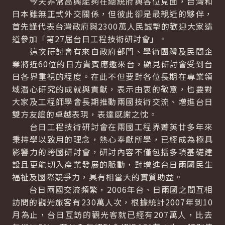
今天非常高興能夠在總統府與各位見面，台灣和
日本雖無正式外交關係，但彼此卻是最親近的夥伴，
首先謹代表台灣政府與2300萬人民誠摯的歡迎大家遠
道參加「第27屆台日工程技術研討會」。
這次研討會有來自政府部門、學術團體及民間企
業將近60位的日方貴賓應邀來台，顯見研討會受到台
日各界重視的程度。在此不但要對各位長期在專業領
域潛心研究的成就與貢獻，表示由衷的敬意，也要對
大家及工程師學會長期推動兩國技術交流、增進台日
雙方友誼的卓越表現，表達感謝之忱。
台日工程技術研討會在兩國工程界菁英廿多年來
秉持學以致用的理念，熱心奉獻所學，已經成為極具
影響力的跨國研討會，研討內容不僅包括多項基礎建
設且更能切入產業發展的脈動，對增進台日兩國民生
福祉及國際競爭力，具有相當大的實質助益。
台日兩國交流頻繁，2006年台、日兩國之間互相
訪問的觀光旅客有230萬人次，根據統計2007年到10
月為止，台日互訪的觀光客就已經有207萬人，比去