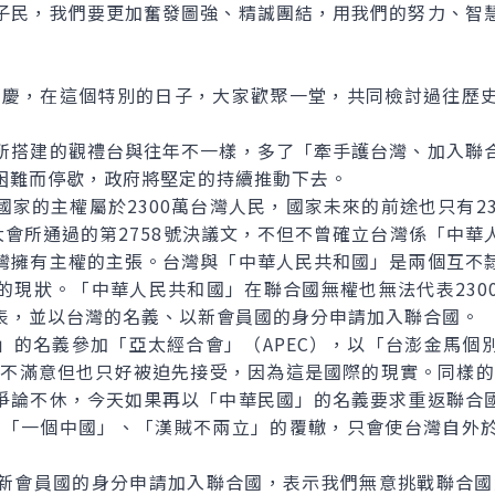
子民，我們要更加奮發圖強、精誠團結，用我們的努力、智
慶，在這個特別的日子，大家歡聚一堂，共同檢討過往歷
搭建的觀禮台與往年不一樣，多了「牽手護台灣、加入聯合
困難而停歇，政府將堅定的持續推動下去。
的主權屬於2300萬台灣人民，國家未來的前途也只有23
合國大會所通過的第2758號決議文，不但不曾確立台灣係「中
灣擁有主權的主張。台灣與「中華人民共和國」是兩個互不
的現狀。「中華人民共和國」在聯合國無權也無法代表230
表，並以台灣的名義、以新會員國的身分申請加入聯合國。
名義參加「亞太經合會」（APEC），以「台澎金馬個
雖不滿意但也只好被迫先接受，因為這是國際的現實。同樣的，
爭論不休，今天如果再以「中華民國」的名義要求重返聯合
重蹈「一個中國」、「漢賊不兩立」的覆轍，只會使台灣自外
員國的身分申請加入聯合國，表示我們無意挑戰聯合國大