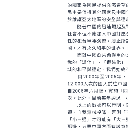
的國家為國民提供充滿希望
民主是值得其他國家及中國
於維護亞太地區的安全與穩
隨著中國的迅速崛起及軍
社會不但不應加入中國打壓
性的犯台軍事演習，廢止所
國，才有永久和平的世界。
面對中國愈來愈嚴重的文
我的「矮化」、「邊緣化」
域的和平與穩定，我們始終
自2000年至2006年
12,000人次的國人前往
自2006年六月起，實施「
次。此外，目前每年透過「
以上的數據可以證明，對
顧，自我棄械投降，否則「
「小三通」才可能有「大三
那邊，只要中國方面有誠意