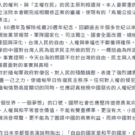
人的權利，與「主權在民」的民主原則相違背。本人要鄭重
立法院本會期完成相關修正案的審議，使現有的「鳥籠公投
票法」。
0週年及解除戒嚴20週年紀念，回顧過去半個多世紀以
開放黨禁報禁、軍隊國家化、司法獨立、國會全面改選、總
鞏固與深化，台灣人民的自由、人權與幸福也不斷獲得確保
的中國對台灣人民為追求民主所做的努力，一概扭曲為所謂
。事實證明，今天台海的問題不在於台灣的自由、民主與人
嚴肅面對的事實與真相。
於緬甸軍政府對僧侶、對人民的殘酷鎮壓，表達了強烈譴責
盡一己之力，使緬甸早日恢復民主秩序。任何對人權的侵
緬甸情勢高度關切的同時，也應認真檢視中國惡劣的人權紀
個世界、一個夢想」的口號，國際社會也應堅持道德勇氣
、人權與和平等普世價值，不能有雙重標準，更沒有大、小
灣消音噤聲，更不能為了圖謀中國的商業利益，而將中國對
日本京都發表演說時指出：「自由的國家是和平的國家，