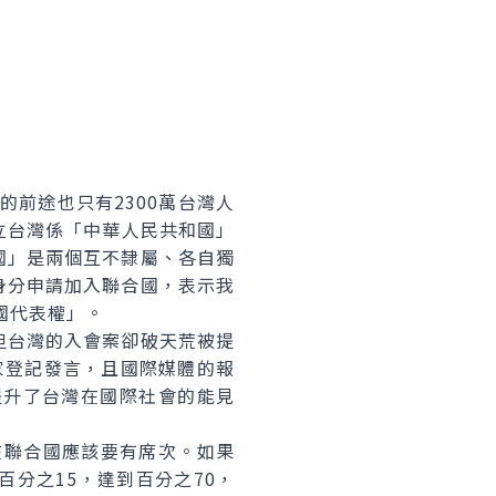
前途也只有2300萬台灣人
確立台灣係「中華人民共和國」
國」是兩個互不隸屬、各自獨
身分申請加入聯合國，表示我
國代表權」。
台灣的入會案卻破天荒被提
家登記發言，且國際媒體的報
提升了台灣在國際社會的能見
聯合國應該要有席次。如果
分之15，達到百分之70，