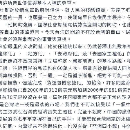
票這項普世價值與基本人權的尊重。
群對於緬甸軍政府對僧侶、對人民的殘酷鎮壓，表達了強
同盟的一員，也願盡一己之力，使緬甸早日恢復民主秩序。
」。他同時強調，國際社會對緬甸情勢高度關切的同時，也
等自由的殘酷迫害。今天台海的問題不在於台灣的自由、
社會必須嚴肅面對的事實與真相。
愈嚴重的文攻武嚇，他就任總統以來，仍試著釋出無數象徵
邊緣化」、「地方化」、「去政府化」及「去國家主權化」
我們始終不放棄秉持「立場堅定、務實前進」的基本路線，
三通」往返兩岸的民眾也有60萬人次，應能有效提供國人同
我棄械投降，否則「三通」一定是循序漸進，絕對不可能一
誠意推動，儘速完成「貨運包機便捷化」的協商，許多問題
額已自2000年的312億美元增加到2006年的881億
投資有70元是投資在中國，這對任何國家而言都不是正常的現
是台灣唯一或是最後的市場。我們也不可以接受以「一個
的主張將使台灣的經濟喪失主體性，完全不設防，中國的廉
發展的命脈牢牢掌握在自己的手裡，才能確保台灣國家的永
同胞，台灣從來不曾邊緣化，也沒有從「亞洲四小龍」中消