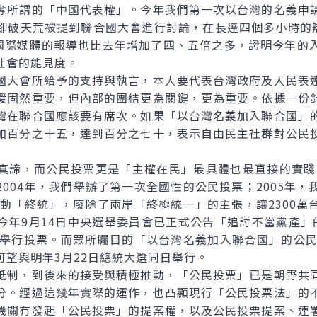
奪所謂的「中國代表權」。今年我們第一次以台灣的名義申
卻破天荒被提到聯合國大會進行討論，在長達四個多小時的辯
且國際媒體的報導也比去年增加了四、五倍之多，證明今年的
社會的能見度。
大會所給予的支持與執言，本人要代表台灣政府及人民表達
援固然重要，但內部的團結更為關鍵，更為重要。依據一份
灣在聯合國應該要有席次。如果「以台灣名義加入聯合國」
加百分之十五，達到百分之七十，表示自由民主社群對公民
，而公民投票更是「主權在民」最具體也最直接的實踐。
004年，我們舉辦了第一次全國性的公民投票；2005年
推動「終統」，廢除了兩岸「終極統一」的主張，讓2300
今年9月14日中央選舉委員會已正式公告「追討不當黨產」
日舉行投票。而眾所矚目的「以台灣名義加入聯合國」的公民
可望與明年3月22日總統大選同日舉行。
制，到後來的接受與積極推動，「公民投票」已是朝野共同
分。經過這幾年實際的運作，也凸顯現行「公民投票法」的
機關有發起「公民投票」的提案權，以及公民投票提案、連