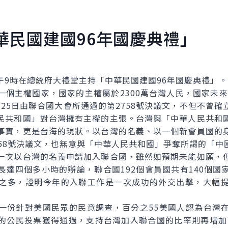
華民國建國96年國慶典禮」
時在總統府大禮堂主持「中華民國建國96年國慶典禮」。
主權國家，國家的主權屬於2300萬台灣人民，國家未來的
0月25日由聯合國大會所通過的第2758號決議文，不但不曾
民共和國」對台灣擁有主權的主張。台灣與「中華人民共和
事實，更是台海的現狀。以台灣的名義、以一個新會員國的
758號決議文，也無意與「中華人民共和國」爭奪所謂的「中
次以台灣的名義申請加入聯合國，雖然如預期未能如願，但
長達四個多小時的辯論，聯合國192個會員國共有140個國
之多，證明今年的入聯工作是一次成功的外交出擊，大幅
份針對美國民眾的民意調查，百分之55美國人認為台灣在
的公民投票獲得通過，支持台灣加入聯合國的比率則再增加百