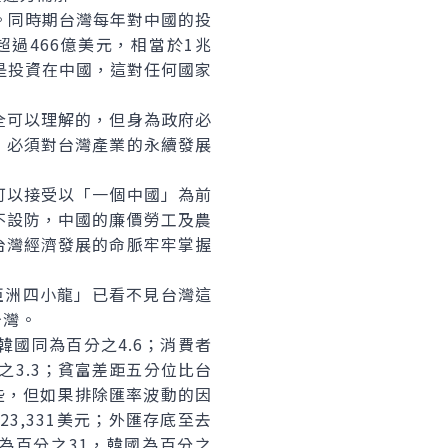
元。同時期台灣每年對中國的投
過466億美元，相當於1兆
元是投資在中國，這對任何國家
可以理解的，但身為政府必
，必須對台灣產業的永續發展
以接受以「一個中國」為前
不設防，中國的廉價勞工及農
台灣經濟發展的命脈牢牢掌握
洲四小龍」已看不見台灣這
台灣。
國同為百分之4.6；消費者
之3.3；貧富差距五分位比台
一些，但如果排除匯率波動的因
3,331美元；外匯存底至去
灣為百分之31，韓國為百分之