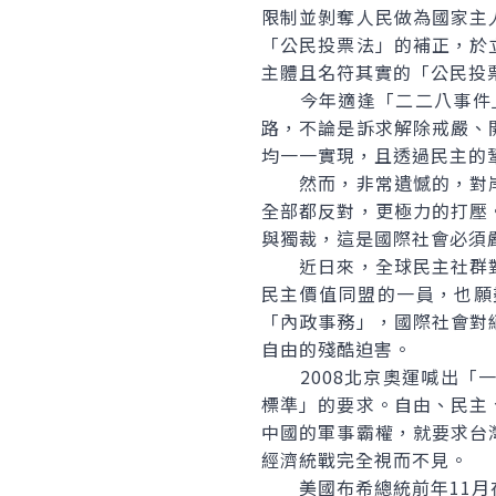
限制並剝奪人民做為國家主
「公民投票法」的補正，於
主體且名符其實的「公民投
今年適逢「二二八事件」6
路，不論是訴求解除戒嚴、
均一一實現，且透過民主的
然而，非常遺憾的，對岸
全部都反對，更極力的打壓
與獨裁，這是國際社會必須
近日來，全球民主社群對
民主價值同盟的一員，也願
「內政事務」，國際社會對
自由的殘酷迫害。
2008北京奧運喊出「一
標準」的要求。自由、民主
中國的軍事霸權，就要求台
經濟統戰完全視而不見。
美國布希總統前年11月在