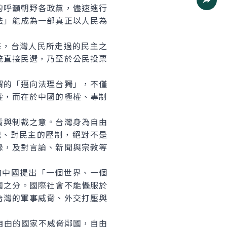
的呼籲朝野各政黨，儘速進行
社群分
法」能成為一部真正以人民為
來，台灣人民所走過的民主之
統直接民選，乃至於公民投票
。
的「邁向法理台獨」，不僅
權，而在於中國的極權、專制
與制裁之意。台灣身為自由
犯、對民主的壓制，絕對不是
錄，及對言論、新聞與宗教等
向中國提出「一個世界、一個
國之分。國際社會不能懾服於
台灣的軍事威脅、外交打壓與
自由的國家不威脅鄰國，自由