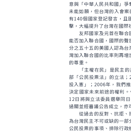
意與「中華人民共和國」爭
未能如願，但台灣的入會案
有140個國家登記發言，
擊，大幅提升了台灣在國際
友邦國家及元首在聯合國
能否加入聯合國，國際的聲
分之五十五的美國人認為台
灣加入聯合國的比率則再增
的尊重。
「主權在民」是民主的真諦
部「公民投票法」的立法；2
投入憲」；2006年，我們
決定國家未來前途的權利。
12日將與立法委員選舉同
過關並經審議公告成立，亦
從過去的反對、抗拒、抵
為台灣民主不可或缺的一部
公民投票的事項、排除行政