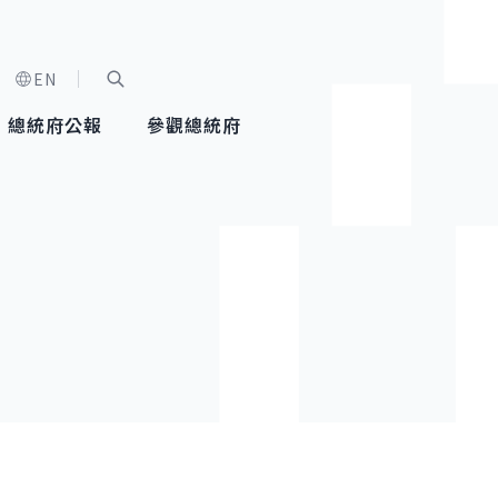
EN
字級選單
展開關鍵字搜尋
總統府公報
參觀總統府
健康台灣推動委員會
總統令
蕭美琴副總統
建築風華
全社會
每日活
行憲後
總統府
外交
網路相簿
國防