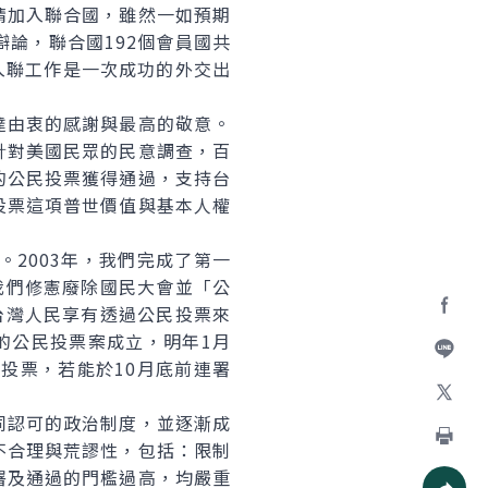
請加入聯合國，雖然一如預期
論，聯合國192個會員國共
入聯工作是一次成功的外交出
由衷的感謝與最高的敬意。
針對美國民眾的民意調查，百
的公民投票獲得通過，支持台
投票這項普世價值與基本人權
2003年，我們完成了第一
，我們修憲廢除國民大會並「公
萬台灣人民享有透過公民投票來
Facebo
的公民投票案成立，明年1月
投票，若能於10月底前連署
加入好
認可的政治制度，並逐漸成
X
不合理與荒謬性，包括：限制
列印
署及通過的門檻過高，均嚴重