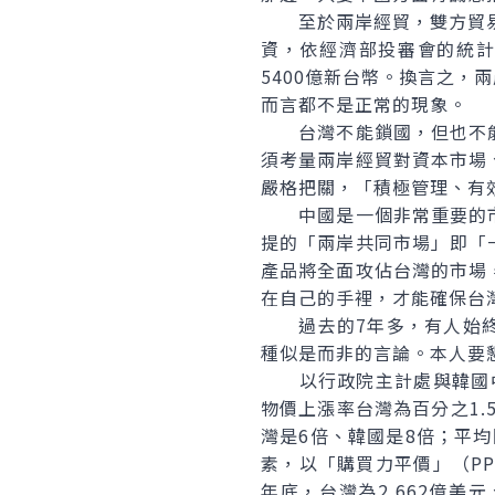
至於兩岸經貿，雙方貿易的總
資，依經濟部投審會的統計
5400億新台幣。換言之，
而言都不是正常的現象。
台灣不能鎖國，但也不能
須考量兩岸經貿對資本市場
嚴格把關，「積極管理、有
中國是一個非常重要的市
提的「兩岸共同市場」即「
產品將全面攻佔台灣的市場
在自己的手裡，才能確保台
過去的7年多，有人始終
種似是而非的言論。本人要
以行政院主計處與韓國中央
物價上漲率台灣為百分之1.
灣是6倍、韓國是8倍；平均
素，以「購買力平價」（PP
年底，台灣為2,662億美