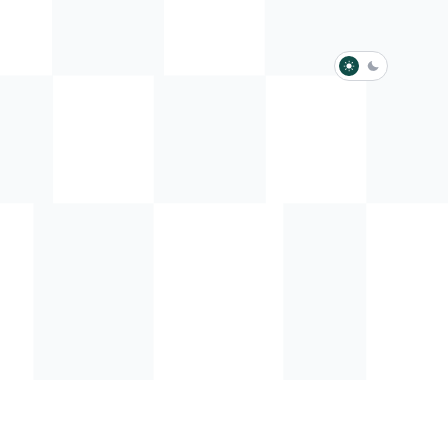
淺色模式
深色模式
防衛韌性委員會
動行程
歷任總統與副總統
展覽