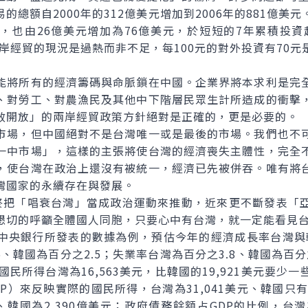
額自2000年的312億美元增加到2006年的881億美
，也由26億美元增加為76億美元，於短短的7年累積投資超
兩岸經貿的現況是過熱而非不足，每100元的對外投資有70
將所有的經濟籌碼與命脈鎖在中國。企業界將本求利是完全
、對勞工、對農漁民及其他中下階層民眾生計所造成的衝擊
效開放」的兩岸經貿政策方針絕對是正確的，更是必要的。
場，但中國絕對不是台灣唯一或是最後的市場。我們也不可
一中市場」，這樣的主張將使台灣的經濟喪失主體性，完全
，使台灣在政治上還沒有被統一，經濟已先被併吞。唯有將
灣國家的永續存在與發展。
把「唱衰台灣」當成政治運動來推動，近來更不斷發表「亞
懇切的呼籲全體國人同胞，只要心中有台灣，就一定能看見
銀行所發表的數據為例，預估今年的經濟成長率台灣與韓
5、韓國為百分之2.5；失業率台灣為百分之3.8、韓國為百分
國民所得台灣為16,563美元，比韓國的19,921美元要少
P）來反映實際的國民所得，台灣為31,041美元、韓國只有2
元、韓國為2,390億美元；政府債務餘額占GDP的比例，台