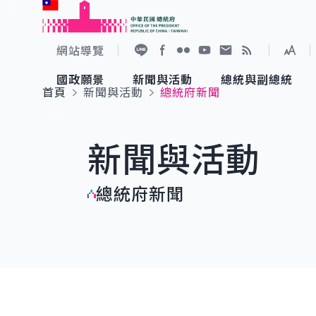
:::
跳到主要內容
中華民國總統府
網站導覽
展開
加入好友
Facebook
Flickr
YouTube
寫信給總統
RSS
國政願景
新聞與活動
總統與副總統
首頁
新聞與活動
總統府新聞
國政願景
新聞與活動
總統與副總統
參觀總統府
:::
新聞與活動
國家氣候變遷對策委員會
總統府新聞
賴清德總統
參觀資訊
總統府新聞
重要談話
影音頻道