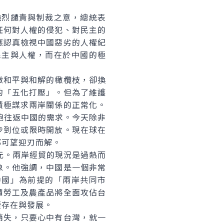
烈譴責與制裁之意，總統表
任何對人權的侵犯、對民主的
應認真檢視中國惡劣的人權紀
民主與人權，而在於中國的極
和平與和解的橄欖枝，卻換
的「五化打壓」。但為了維護
積極謀求兩岸關係的正常化。
胞往返中國的需求。今天除非
步到位或限時開放。現在球在
都可望迎刃而解。
美元。兩岸經貿的現況是過熱而
象。他強調，中國是一個非常
中國」為前提的「兩岸共同市
價勞工及農產品將全面攻佔台
續存在與發展。
失，只要心中有台灣，就一