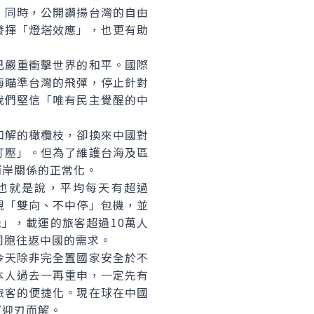
」同時，公開讚揚台灣的自由
發揮「燈塔效應」，也更有助
嚴重衝擊世界的和平。國際
海瞄準台灣的飛彈，停止針對
我們堅信「唯有民主覺醒的中
解的橄欖枝，卻換來中國對
打壓」。但為了維護台海及區
兩岸關係的正常化。
。也就是說，平均每天有超過
實現「雙向、不中停」包機，並
機」，載運的旅客超過10萬人
同胞往返中國的需求。
天除非完全置國家安全於不
本人過去一再重申，一定先有
旅客的便捷化。現在球在中國
望迎刃而解。