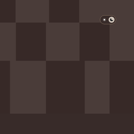
淺色模式
深色模式
防衛韌性委員會
動行程
歷任總統與副總統
展覽