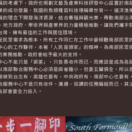
展的考慮下，政府也規劃文藝及產業科技研發中心設置於南
業的成功發展，我國的魚類種苗科技堪稱舉世第一，遠洋漁
展的理念下開發海洋資源，結合養殖與觀光業，帶動南部沿
、地方政府、學術界與產業界的力量積極推動。讓我們攜手
台灣，擁有最佳的工作與居住環境。
足民眾需求為根本，所有工作同仁在工作中要傾聽南部民眾
中心的工作夥伴，本著「人民是頭家」的精神，為南部民眾
的業務推動，政府會給予最大的支持。
中心不能只是「郵差」，只負責收件而已，而應該是成為各
以南部聯合服務中心必須是麻雀雖小，但要五臟俱全，所以
要做到台北有，高雄也要有，中央政府有，南部中心也要有
合服務中心不是只有收件、溝通、協調的任務編組而已，其
各部會要全力投入。