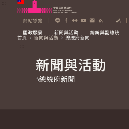
:::
跳到主要內容
中華民國總統府
網站導覽
展開
加入好友
Facebook
Flickr
YouTube
寫信給總統
RSS
國政願景
新聞與活動
總統與副總統
首頁
新聞與活動
總統府新聞
國政願景
新聞與活動
總統與副總統
參觀總統府
:::
新聞與活動
國家氣候變遷對策委員會
總統府新聞
賴清德總統
參觀資訊
總統府新聞
重要談話
影音頻道