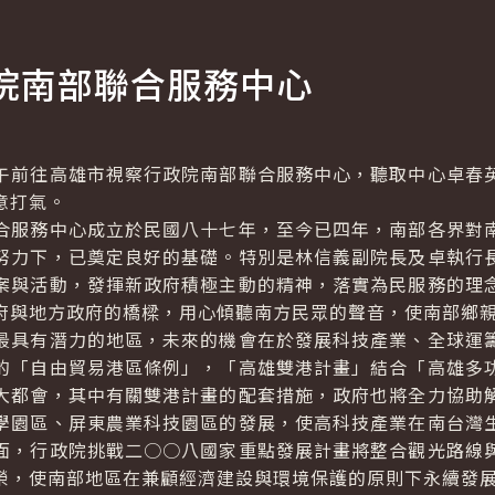
院南部聯合服務中心
前往高雄市視察行政院南部聯合服務中心，聽取中心卓春英
意打氣。
合服務中心成立於民國八十七年，至今已四年，南部各界對
努力下，已奠定良好的基礎。特別是林信義副院長及卓執行
案與活動，發揮新政府積極主動的精神，落實為民服務的理
府與地方政府的橋樑，用心傾聽南方民眾的聲音，使南部鄉
最具有潛力的地區，未來的機會在於發展科技產業、全球運
的「自由貿易港區條例」，「高雄雙港計畫」結合「高雄多
大都會，其中有關雙港計畫的配套措施，政府也將全力協助
學園區、屏東農業科技園區的發展，使高科技產業在南台灣
面，行政院挑戰二○○八國家重點發展計畫將整合觀光路線
榮，使南部地區在兼顧經濟建設與環境保護的原則下永續發