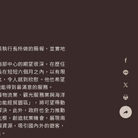
執行長所做的簡報，並實地
南部中心的期望很深，在歷任
Facebo
長在短短六個月之內，以有限
念，令人感到欣慰。他也希望
加入好
親能得到最滿意的服務。
X
籌物流業、觀光服務業與海洋
功能經貿園區」，將可望帶動
列印
解決。此外，政府也全力推動
生根，創造就業機會，展現南
社群分
與資源，吸引國內外的遊客，
展。