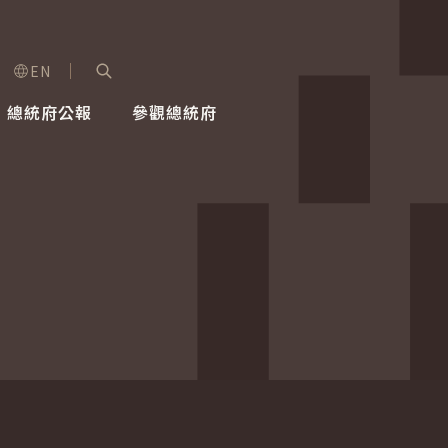
EN
字級選單
展開關鍵字搜尋
總統府公報
參觀總統府
健康台灣推動委員會
總統令
蕭美琴副總統
建築風華
全社會
每日活
行憲後
總統府
外交
網路相簿
國防