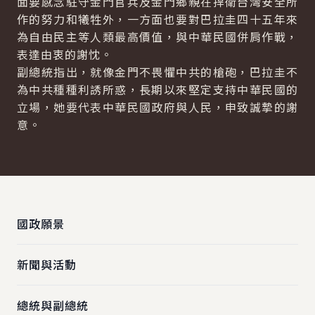
面要感念駐守金門官兵及金門鄉親在捍衛台灣安全所
作的努力和犧牲外，一方面也要對巴拉圭四十五年來
為自由民主等人類最高價值，與中華民國併肩作戰，
表達由衷的謝忱。
副總統指出，就像金門不畏懼中共的槍砲，巴拉圭不
為中共種種利誘所惑，長期以來堅定支持中華民國的
立場，她要代表中華民國政府與人民，申致誠摯的謝
意。
:::
國政願景
新聞與活動
總統與副總統