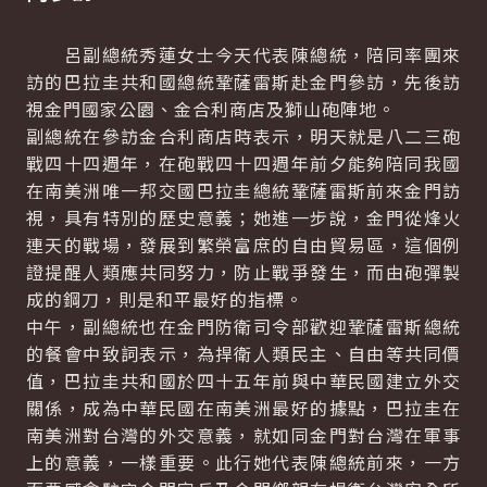
呂副總統秀蓮女士今天代表陳總統，陪同率團來
訪的巴拉圭共和國總統鞏薩雷斯赴金門參訪，先後訪
視金門國家公園、金合利商店及獅山砲陣地。
副總統在參訪金合利商店時表示，明天就是八二三砲
戰四十四週年，在砲戰四十四週年前夕能夠陪同我國
在南美洲唯一邦交國巴拉圭總統鞏薩雷斯前來金門訪
視，具有特別的歷史意義；她進一步說，金門從烽火
連天的戰場，發展到繁榮富庶的自由貿易區，這個例
證提醒人類應共同努力，防止戰爭發生，而由砲彈製
成的鋼刀，則是和平最好的指標。
中午，副總統也在金門防衛司令部歡迎鞏薩雷斯總統
的餐會中致詞表示，為捍衛人類民主、自由等共同價
值，巴拉圭共和國於四十五年前與中華民國建立外交
關係，成為中華民國在南美洲最好的據點，巴拉圭在
南美洲對台灣的外交意義，就如同金門對台灣在軍事
上的意義，一樣重要。此行她代表陳總統前來，一方