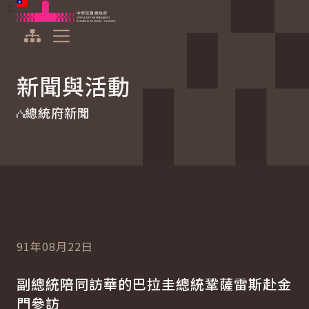
:::
:::
跳到主要內容
中華民國總統府
展開選單
新聞與活動
總統府新聞
91年08月22日
副總統陪同訪華的巴拉圭總統鞏薩雷斯赴金
門參訪