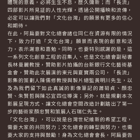
體現的意義，必將生生不息，歷久彌新；而「長流」
四部影片所見証的人性光輝，透過公開播映和流傳，
必定可以讓我們對「文化台灣」的願景有更多的信心
和期待。
在此，阿扁要對文化總會諸位同仁在資源有限的情況
下，致力打造「文化台灣」願景而表現的創意和活
力，表示謝意和嘉勉。同時，也要特別感謝的是，這
一系列文化創意工程的召集人、也是文化總會副秘書
長林曼麗教授，贊助影片拍攝的台新銀行文化藝術基
金會，贊助此次展演的東元與夏寶兩公司，「長流」
影集的策劃人陳儒修教授與製片總監黃明川先生，以
及為我們留下如此真誠的影像筆記的蕭菊貞、顏忠
賢、朱賢哲與陳芯宜四位導演；另外，就是規劃本次
影展呈現方式、讓文化總會空間改造計劃踏出了第一
步的藝術家顏忠賢和策展人石瑞仁先生。
「文化台灣」，可以說是台灣世紀維新的希望工程，
需要大家的共同努力；文化總會的轉型與努力，也需
要大家的支持與鼓勵！身為文化總會會長，阿扁要告