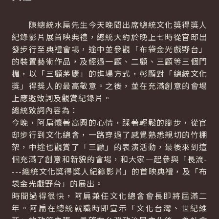
陳總統水扁先生今天晚間出席總統文化獎得獎人
紀錄影片展首映典禮，總統大約於晚上七時從官邸出
發步行至典禮會場，途中並參觀「布袋金光戲野台」
的裝置藝術作品，及經過一顧、二顧、三顧等三個門
楣，以「三顧茅廬」的進場方式，彰顯對「總統文化
獎」得獎人的最高敬意。之後，並在充滿創意的會場
上應邀致詞及觀賞紀錄片。
總統致詞內容為：
今晚，阿扁懷著高興的心情，踩著輕鬆的腳步，從官
邸步行到文化總會，一路穿過了感覺熟悉親切的竹棚
架，中途也觀賞了「三顧」的表演活動，最後來到這
個充滿了創意和新貌的會場，和大家一起參與「長流-
---總統文化獎得獎人紀錄影片」的首映典禮，及「布
袋金光戲野台」的展出。
時間過得很快，阿扁兼任文化總會會長即將屆滿二
年。阿扁在總統就職時即宣示「文化台灣、世紀維