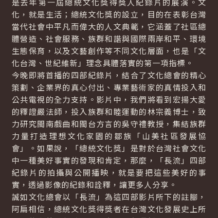
是去年第一屆總統文化獎得獎人紀錄片的展演。文
化，就是生活；總統文化獎的設立，目的在表彰台灣
當代社會中平凡而偉大的人文典範，它涵蓋了社區總
體營造、社會服務、族群和諧與國際兩岸和平、環境
生態保育，以及文藝創作等不同文化層面，也是「文
化台灣、世紀維新」理念具體落實的第一項指標。
今晚即將首播的四部紀錄片，結合了文化總會的精心
策劃、企業界的真心付出、專業藝術家的真情投入和
公共電視的全力支持。影片中，我們將看到宏揚大愛
的釋證嚴法師，投入族群和睦運動的林宗義博士，致
力研究閩南戲曲和閩台方言的吳守禮教授，集結族群
力量打造理想文化家園的鄒族「山美社區發展協
會」。如果說，「總統文化獎」是對於台灣社會文化
中一種美好事實的發現和肯定，那麼，「長流」四部
紀錄片的拍攝與公開播映，就是要把這些美好的事
實，透過影像的紀錄和詮釋，讓更多人分享。
誠如文化總會以「長流」為這四部影片所下的註腳，
阿扁相信，總統文化獎得獎者在台灣文化發展史上所