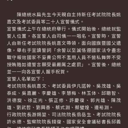
陳總統水扁先生今天親自主持新任考試院院長姚
嘉文及考試委員等二十人宣誓儀式。
宣誓儀式上午在總統府舉行。儀式開始後，總統就監
誓人位置，各宣誓人由司儀一一唱名。宣誓時，宣誓
人由新任考試院院長姚嘉文帶領，面向國旗暨國父遺
像，舉右手宣讀誓詞「余誓以至誠恪遵國家法令盡忠
職守報效國家不妄費公帑不濫用人員不營私舞弊不受
授賄賂如違誓言願受最嚴厲之處罰」。宣誓後，總統
並一一向各宣誓人握手祝賀。
宣誓人名單如下：
考試院院長姚嘉文、考試委員伊凡諾幹、吳茂雄、吳
泰成、吳嘉麗、李慶雄、李慧梅、林玉体、邱聰智、
洪德旋、徐正光、張正修、許慶復、郭光雄、陳茂
雄、劉武哲、劉興善、蔡式淵、蔡璧煌、邊裕淵。
行政院院長游錫堃、司法院院長翁岳生、考試院院長
許水德、監察院院長錢復、國家安全會議秘書長邱義