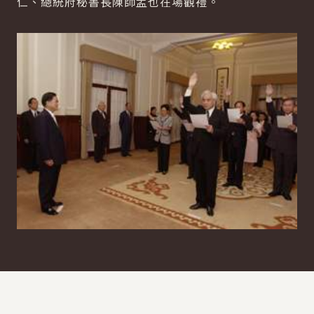
仁、總統府秘書長陳師孟也在場觀禮。
:::