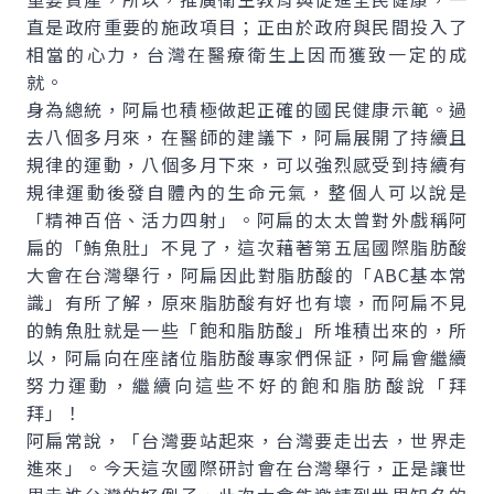
直是政府重要的施政項目；正由於政府與民間投入了
相當的心力，台灣在醫療衛生上因而獲致一定的成
就。
身為總統，阿扁也積極做起正確的國民健康示範。過
去八個多月來，在醫師的建議下，阿扁展開了持續且
規律的運動，八個多月下來，可以強烈感受到持續有
規律運動後發自體內的生命元氣，整個人可以說是
「精神百倍、活力四射」。阿扁的太太曾對外戲稱阿
扁的「鮪魚肚」不見了，這次藉著第五屆國際脂肪酸
大會在台灣舉行，阿扁因此對脂肪酸的「ABC基本常
識」有所了解，原來脂肪酸有好也有壞，而阿扁不見
的鮪魚肚就是一些「飽和脂肪酸」所堆積出來的，所
以，阿扁向在座諸位脂肪酸專家們保証，阿扁會繼續
努力運動，繼續向這些不好的飽和脂肪酸說「拜
拜」！
阿扁常說，「台灣要站起來，台灣要走出去，世界走
進來」。今天這次國際研討會在台灣舉行，正是讓世