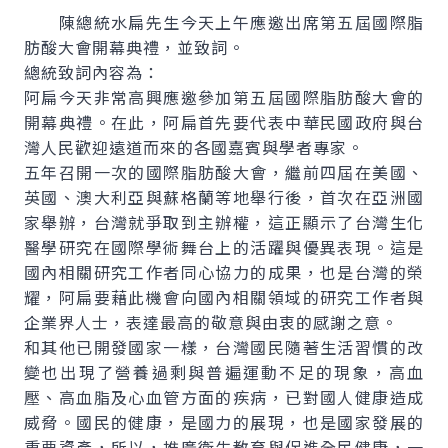
陳總統水扁先生今天上午應邀出席第五屆國際脂
肪酸大會開幕典禮，並致詞。
總統致詞內容為：
阿扁今天非常高興應邀參加第五屆國際脂肪酸大會的
開幕典禮。在此，阿扁首先要代表中華民國政府與台
灣人民歡迎遠道而來的各國嘉賓與學者專家。
五年召開一次的國際脂肪酸大會，繼前四屆在美國、
英國、澳大利亞與蘇格蘭等地舉行後，首次在亞洲國
家舉辦，台灣就爭取到主辦權，這正顯示了台灣生化
醫學研究在國際學術舞台上的活躍與優異表現。這是
國內相關研究工作者同心協力的成果，也是台灣的榮
耀，阿扁要藉此機會向國內相關領域的研究工作者與
企業界人士，表達最高的敬意與由衷的感謝之意。
和其他已開發國家一樣，台灣國民隨著生活習慣的改
變也出現了營養過剩與普遍運動不足的現象，高血
壓、高血脂及心血管方面的疾病，已對國人健康造成
威脅。國民的健康，是國力的展現，也是國家發展的
重要資產，所以，推廣衛生教育與促進全民健康，一