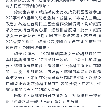
灣人民留下深刻的印象。
總統也表示，威廉斯女士此次接受我國邀請參加
228事件60週年的紀念活動，並且以「非暴力主義之
政治」為題在台灣民主基金會作公開演講，對於威廉
斯女士支持台灣的心意，總統相當感謝。此外，威廉
斯女士此次訪台行程，因感冒身體不適，不克參加
228當天的活動，總統並表達關心，希望她的感冒已
經治癒，身體回復健康。
總統並指出， 1976年威廉斯女士於諾貝爾和平
獎頒獎典禮演講中特別提到一段話，「憐憫比知識重
要，憐憫所帶來的愛，是追求和平過程中所不可或缺
的」以及「相對於冰冷的理智，憐憫的本能可以說是
真道之光」，如何在公義與寬恕間取得平衡，以避免
在轉型正義追求過程中帶來社會的分裂，在228事件
60週年的今天，特別發人深省。
晤談後，總統並陪同威廉斯女士於總統府一樓參
觀「台灣之愛—轉型正義」系列活動展覽。