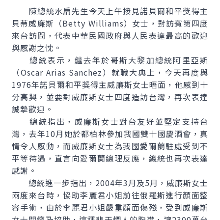
陳總統水扁先生今天上午接見諾貝爾和平獎得主
貝蒂威廉斯（Betty Williams）女士，對訪賓第四度
來台訪問，代表中華民國政府與人民表達最高的歡迎
與感謝之忱。
總統表示，繼去年於哥斯大黎加總統阿里亞斯
（Oscar Arias Sanchez）就職大典上，今天再度與
1976年諾貝爾和平獎得主威廉斯女士晤面，他感到十
分高興，並要對威廉斯女士四度造訪台灣，再次表達
誠摯歡迎。
總統指出，威廉斯女士對台友好並堅定支持台
灣，去年10月她於都柏林參加我國雙十國慶酒會，真
情令人感動，而威廉斯女士為我國愛爾蘭駐處受到不
平等待遇，直言向愛爾蘭總理反應，總統也再次表達
感謝。
總統進一步指出，2004年3月及5月，威廉斯女士
兩度來台時，協助李麗君小姐前往俄羅斯進行顏面整
容手術，由於李麗君小姐嚴重顏面傷殘，受到威廉斯
女士關懷及協助，這種悲天憫人的胸襟，讓2300萬台