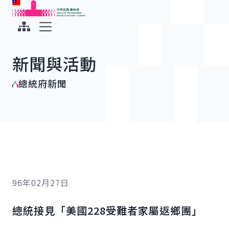
:::
:::
跳到主要內容
中華民國總統府
展開選單
新聞與活動
總統府新聞
96年02月27日
總統接見「美國228受難者家屬返鄉團」