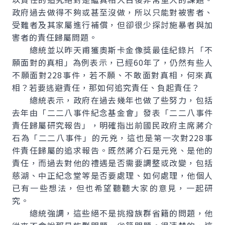
政府過去做得不夠或甚至沒做，所以只能對被害者、
受難者及其家屬進行補償，但卻很少探討施暴者與加
害者的責任歸屬問題。
總統並以昨天甫獲奧斯卡金像獎最佳紀錄片「不
願面對的真相」為例表示，已經60年了，仍然有些人
不願面對228事件，若不願、不敢面對真相，何來真
相？若要逃避責任，那如何追究責任、負起責任？
總統表示，政府在過去幾年也做了些努力，包括
去年由「二二八事件紀念基金會」發表「二二八事件
責任歸屬研究報告」，明確指出前國民政府主席蔣介
石為「二二八事件」的元兇，這也是第一次對228事
件責任歸屬的追求報告。既然蔣介石是元兇、是他的
責任，而過去對他的禮遇是否需要調整或改變，包括
慈湖、中正紀念堂等是否要處理、如何處理，他個人
已有一些想法，但也希望聽聽大家的意見，一起研
究。
總統強調，這些絕不是挑撥族群省籍的問題，他