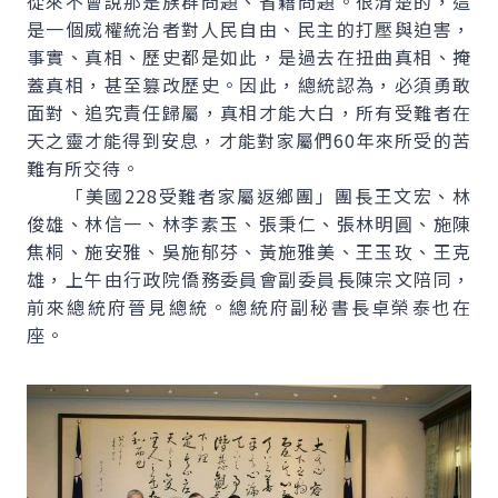
從來不會說那是族群問題、省籍問題。很清楚的，這
是一個威權統治者對人民自由、民主的打壓與迫害，
事實、真相、歷史都是如此，是過去在扭曲真相、掩
蓋真相，甚至篡改歷史。因此，總統認為，必須勇敢
面對、追究責任歸屬，真相才能大白，所有受難者在
天之靈才能得到安息，才能對家屬們60年來所受的苦
難有所交待。
「美國228受難者家屬返鄉團」團長王文宏、林
俊雄、林信一、林李素玉、張秉仁、張林明圓、施陳
焦桐、施安雅、吳施郁芬、黃施雅美、王玉玫、王克
雄，上午由行政院僑務委員會副委員長陳宗文陪同，
前來總統府晉見總統。總統府副秘書長卓榮泰也在
座。