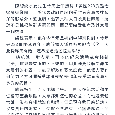
陳總統水扁先生今天上午接見「美國228受難者
家屬返鄉團」，除代表政府再度向受難者家屬表達最
深的歉意外，並強調，追求真相大白及責任歸屬，絕
對不是挑撥族群省籍問題，而是要給受難者及其家屬
一個交待。
總統表示，他在今年元旦祝詞中特別提到，今年
是228事件60週年，應該擴大辦理各項紀念活動，因
此從昨天開始一連串紀念活動陸續舉行。
總統進一步表示，再多的紀念活動或金錢補
（賠）償都是有限的、不夠的，因此他要傾聽受難者
家屬們的心聲，才能了解政府要怎麼做？他個人要作
何努力？方可彌補受難者或過去60年來受難者家屬所
承受的痛苦。
總統指出，昨天他講了些話，明天在紀念活動中
也會有重要談話，大家都知道他的心意，而他過去也
常說，沒有真相就沒有和解，但是現在我們應該說，
沒有責任的追究，事情就不會結束、也無法解決，所
以責任的追究絕對是繼真相大白後非常重大的課題。