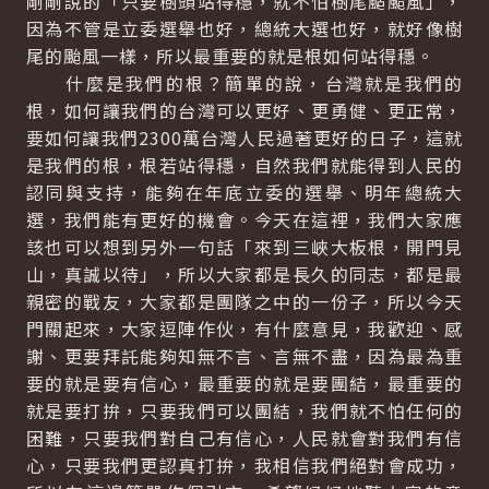
剛剛說的「只要樹頭站得穩，就不怕樹尾颳颱風」，
因為不管是立委選舉也好，總統大選也好，就好像樹
尾的颱風一樣，所以最重要的就是根如何站得穩。
什麼是我們的根？簡單的說，台灣就是我們的
根，如何讓我們的台灣可以更好、更勇健、更正常，
要如何讓我們2300萬台灣人民過著更好的日子，這就
是我們的根，根若站得穩，自然我們就能得到人民的
認同與支持，能夠在年底立委的選舉、明年總統大
選，我們能有更好的機會。今天在這裡，我們大家應
該也可以想到另外一句話「來到三峽大板根，開門見
山，真誠以待」，所以大家都是長久的同志，都是最
親密的戰友，大家都是團隊之中的一份子，所以今天
門關起來，大家逗陣作伙，有什麼意見，我歡迎、感
謝、更要拜託能夠知無不言、言無不盡，因為最為重
要的就是要有信心，最重要的就是要團結，最重要的
就是要打拚，只要我們可以團結，我們就不怕任何的
困難，只要我們對自己有信心，人民就會對我們有信
心，只要我們更認真打拚，我相信我們絕對會成功，