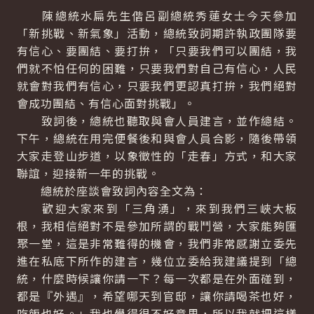
陳總統水扁先生偕呂副總統秀蓮女士今天參加
「新挑戰、新氣象」活動，總統致詞期許執政團隊要
有信心、要團結、要打拚，「只要我們可以團結，我
們就不怕任何的困難，只要我們對自己有信心，人民
就會對我們有信心，只要我們更認真打拚，我們絕對
會成功團結、有信心面對挑戰」。
致詞後，總統也聽取與會人員建言，並作總結。
下午，總統在用完便餐後和與會人員合影，隨後帶領
大家走登山步道，以象徵性的「走春」方式，和大家
聯誼，迎接新一年的挑戰。
總統於座談會致詞內容全文為：
歡迎大家來到「三角湧」，來到我們三峽大板
根，我相信絕對不是參加所謂的戰鬥營，大家能夠匯
聚一堂，這是非常難得的機會，我們非常感謝立委先
進在私底下所作的建言，幾位立委給我建議提到「總
統，什麼時候讓你請一下？每一次都是在外面碰到，
都是『外遇』，希望哪天到官邸，讓你請喝茶也好，
吃飯也好。」我也覺得很不好意思，所以我就把這樣