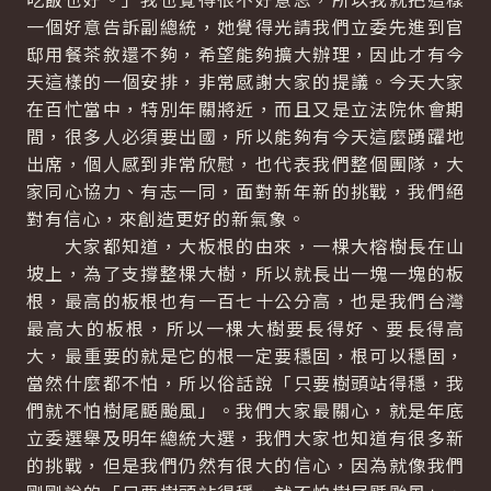
一個好意告訴副總統，她覺得光請我們立委先進到官
邸用餐茶敘還不夠，希望能夠擴大辦理，因此才有今
天這樣的一個安排，非常感謝大家的提議。今天大家
在百忙當中，特別年關將近，而且又是立法院休會期
間，很多人必須要出國，所以能夠有今天這麼踴躍地
出席，個人感到非常欣慰，也代表我們整個團隊，大
家同心協力、有志一同，面對新年新的挑戰，我們絕
對有信心，來創造更好的新氣象。
大家都知道，大板根的由來，一棵大榕樹長在山
坡上，為了支撐整棵大樹，所以就長出一塊一塊的板
根，最高的板根也有一百七十公分高，也是我們台灣
最高大的板根，所以一棵大樹要長得好、要長得高
大，最重要的就是它的根一定要穩固，根可以穩固，
當然什麼都不怕，所以俗話說「只要樹頭站得穩，我
們就不怕樹尾颳颱風」。我們大家最關心，就是年底
立委選舉及明年總統大選，我們大家也知道有很多新
的挑戰，但是我們仍然有很大的信心，因為就像我們