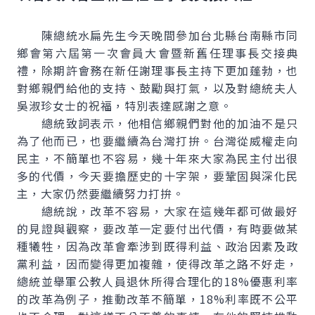
陳總統水扁先生今天晚間參加台北縣台南縣市同
鄉會第六屆第一次會員大會暨新舊任理事長交接典
禮，除期許會務在新任謝理事長主持下更加蓬勃，也
對鄉親們給他的支持、鼓勵與打氣，以及對總統夫人
吳淑珍女士的祝福，特別表達感謝之意。
總統致詞表示，他相信鄉親們對他的加油不是只
為了他而已，也要繼續為台灣打拚。台灣從威權走向
民主，不簡單也不容易，幾十年來大家為民主付出很
多的代價，今天要擔歷史的十字架，要鞏固與深化民
主，大家仍然要繼續努力打拚。
總統說，改革不容易，大家在這幾年都可做最好
的見證與觀察，要改革一定要付出代價，有時要做某
種犧牲，因為改革會牽涉到既得利益、政治因素及政
黨利益，因而變得更加複雜，使得改革之路不好走，
總統並舉軍公教人員退休所得合理化的18%優惠利率
的改革為例子，推動改革不簡單，18%利率既不公平