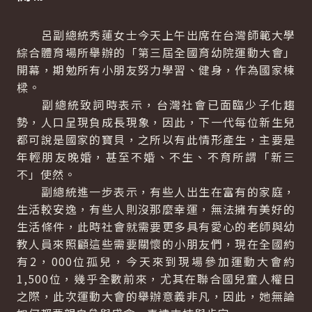
呂副總統秀蓮女士今天上午出席在台灣師範大學
綜合體育場所舉辦的「第三屆全國育幼院運動大會」
開幕，期勉所有小朋友努力學習、健身，作為國家棟
樑。
副總統致詞時表示，台灣社會已面臨少子化趨
勢，人口呈現負成長現象，因此，下一代每位新生兒
都可說是國家的寶貝，之所以有此情形產生，主要是
年輕朋友晚婚，甚至不婚、不生、不育所謂「新三
不」使然。
副總統進一步表示，有些人出生在富有的家庭，
生活較安逸，有些人則沒那麼幸運，無法擁有美好的
生活條件，此時社會就需要更多具有愛心的老師與幼
教人員來照顧這些需要關懷的小朋友們，現在全國約
有2，000位孤兒，今天來到現場參加運動大會約
1,500位，幾乎全數前來，尤其在聯合國兒童人權日
之際，此次運動大會的舉辦意義非凡，因此，她無論