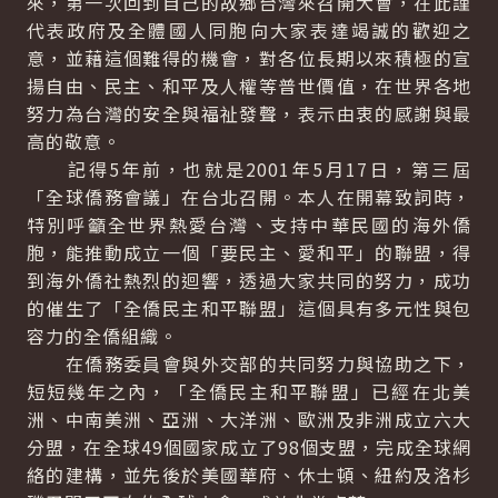
來，第一次回到自己的故鄉台灣來召開大會，在此謹
代表政府及全體國人同胞向大家表達竭誠的歡迎之
意，並藉這個難得的機會，對各位長期以來積極的宣
揚自由、民主、和平及人權等普世價值，在世界各地
努力為台灣的安全與福祉發聲，表示由衷的感謝與最
高的敬意。
記得5年前，也就是2001年5月17日，第三屆
「全球僑務會議」在台北召開。本人在開幕致詞時，
特別呼籲全世界熱愛台灣、支持中華民國的海外僑
胞，能推動成立一個「要民主、愛和平」的聯盟，得
到海外僑社熱烈的迴響，透過大家共同的努力，成功
的催生了「全僑民主和平聯盟」這個具有多元性與包
容力的全僑組織。
在僑務委員會與外交部的共同努力與協助之下，
短短幾年之內，「全僑民主和平聯盟」已經在北美
洲、中南美洲、亞洲、大洋洲、歐洲及非洲成立六大
分盟，在全球49個國家成立了98個支盟，完成全球網
絡的建構，並先後於美國華府、休士頓、紐約及洛杉