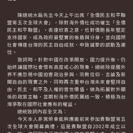
陳總統水扁先生今天上午出席「全僑民主和平聯
盟第五次全球大會」，除對海外僑社成功催生「全僑
民主和平聯盟」，表達欣喜之意，也對僑胞長年堅定
支持國家、成為政府最堅實的後盾與分身，並向國際
社會傳達台灣的民主自由成就，申致誠摯的感動及謝
忱。
致詞時，針對中國在改革開放、國力提升後，仍
始終讓國際社會懷有高度戒心的現象，總統除提醒外
界不應忽視中國迫害政治參與、宗教信仰、言論及新
聞自由的現實之外，同時再次重申台灣未來會堅持自
由、民主、和平及人權的普世價值，做為拓展對外關
係的政策主軸，並期盼海外僑民團結一致，積極為台
灣爭取在國際社會應有的權益。
總統致詞內容全文為：
今天本人非常榮幸能夠應邀前來參加貴聯盟第五
次全球大會開幕典禮，這是貴聯盟自2002年成立以