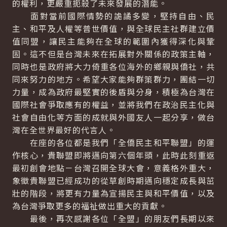
的權利，更嚴重扼殺了未來發展的潛能。
面對當前國際情勢的詭譎多變，堅持自由、民
主、和平及人權等普世價值，與全球民主社群建立價
值同盟，讓民主能夠在全球的範圍內獲得深化與鞏
固。這不但是台灣未來在拓展對外關係的政策主軸，
同時也是政府將大力倚重各位海外的鄉親與僑社，共
同來努力的地方。希望大家能夠群策群力，團結一切
力量，成為政府最堅實的後盾與分身，積極為台灣在
國際社會爭取應有的權益，並將我們在政治民主化與
社會自由化等方面的成就與外國友人一起分享，做台
灣在全世界最好的代言人。
在座的各位都是我們「全僑民主和平聯盟」的運
作核心，貴聯盟即將邁向第六個年頭，此時此刻重返
最初創會地點－台灣召開全球大會，意義格外重大，
象徵貴聯盟已經成功的從草創時期邁向穩定成長與茁
壯的階段，將更有力量為宣揚民主與和平價值，以及
為台灣爭取更多的福祉做出重大的貢獻。
最後，再次感謝各位「全盟」的朋友們長期以來