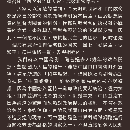
磯召開了四次的全球大會，成效非常卓著。
大家可以清楚的看到，今天對於世界和平的威脅
都是來自於部份國家政治體制的不民主。由於缺乏民
意的監督與國會的制衡，極權獨裁者傾向透過對外戰
爭的方式，來移轉人民對高壓統治的不滿與反抗。因
此，一個愈不民主，愈抗拒民主化的國家，同時也是
一個愈有威脅性與侵略性的國家，因此「愛民主、要
和平」這是脈絡一貫、表裡相通的。
我們就以中國為例，隨著過去20幾年的改革開
放，整體國力大幅的提升。雖然中國口口聲聲對外宣
稱，這是所謂的「和平崛起」，但國際社會卻普遍認
為這是「中國威脅」，始終懷抱著高度的戒心與疑
慮。因為中國始終堅持一黨專政的獨裁統治，極力抗
拒、打壓並迫害政治的改革。近幾年來，中國並沒有
因為經濟的繁榮而放鬆對政治權力的控制，不管在政
治參與、宗教信仰、言論及新聞自由等方面，都呈現
不進反退的現象，而中國也是全世界對網際網路進行
新聞檢查最為嚴格的國家之一，不但直接剝奪人民知