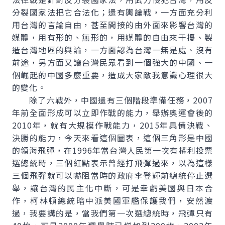
分裂國家法把它合法化；還有輿論戰，一方面充分利
用台灣的言論自由，甚至間接的由外面來影響台灣的
媒體，用有形的、無形的，用媒體的自由來干擾、製
造台灣地區的輿論，一方面認為台灣一無是處、沒有
前途，另方面又讓台灣民眾看到一個強大的中國、一
個崛起的中國多麼重要，造成大家敵我意識心理很大
的變化。
除了六戰外，中國還有三個階段準備任務，2007
年前全面形成可以立即作戰的能力，舉辦奧運會後的
2010年，就有大規模作戰能力，2015年具備決戰、
決勝的能力，今天來看這個圖表，這個三角形是中國
的領海飛彈，在1996年當台灣人民第一次有權利投票
選總統時，三個紅點表示曾經打飛彈過來，以為這樣
三個飛彈就可以嚇阻當時的政府李登輝前總統停止選
舉，讓台灣的民主化中斷，可是幸虧美國與日本合
作，柯林頓總統暗中派美國軍艦保護我們，安然渡
過，我要講的是，當我們第一次選總統時，飛彈只有