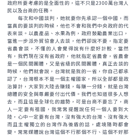
政府所要考慮的是全面性的，這不只是2300萬台灣人
民以及台商的任務。
每次和中國談判，她就要你先承認一個中國，而
當真的要談判的時候，他也不會和我們中央政府的代
表來談。以農產品、水果為例，政府鼓勵農業出口，
當進一步派外貿協會人去談，他們卻說不要，指定要
省農會談，不懂的人會覺得說有什麼好計較，當然
有，我們現在沒有省政府，他就指定省農會，省農會
是一個民間團體，又是省級的民間團體，真正去談的
時候，他們就會說，台灣就是我的一省，你自己都承
認了，台灣根本不是一個主權國家，所以全部都是政
治算計，大家到大陸去賺錢，每賺一分錢，就是台灣
總體的安全與尊嚴要付出代價。我們也知道很多人想
去，而且這是全球化的趨勢，可是台商不要忘了，商
人一定要有祖國，我常常提醒說任何一個人要到大
陸，心中一定要有台灣，沒有強大的台灣、沒有強大
而且主權獨立的台灣作為後盾的話，處境隨時都會
變。常常媒體說台灣這個不行那個不行、這個不好那