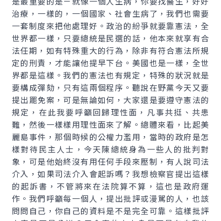
是最重要的是－就像一個人生病，你要找醫生，好好
治療，一樣的，一個國家、社會生病了，我們也需要
一套制度來把他處理好。政治的紛爭就要靠憲法，全
世界都一樣，只要總統是民選的話，他本來就享有合
法任期，如有特殊重大的行為，除非有符合憲法所規
定的刑責，才能讓他提早下台。美國也是一樣，全世
界都是這樣。我們的憲法也有規定，特殊的狀況就是
要構成彈劾，只有這兩個程序。聽說在野黨今天又要
提出罷免案，可是無論如何，大家還是要遵守憲法的
規定，在此我要呼籲回歸理性面，凡事共挺、共患
難，然後一樣樣用理性面來了解。總體來看，比起美
麗島事件，那個時候的公權力濫用，當時的政府是怎
樣對待民主人士，今天陳總統身為一些人的批判對
象，可是他始終沒有用任何手段來壓制，有人說司法
介入，如果司法介入會起訴嗎？我想檢察官提出這樣
的起訴書，不管將來在法院算不算，這也是政府運
作。我們呼籲每一個人，提出批評或漫駡的人，也該
問問自己，你自己的資料是不是完全可靠。這樣批評