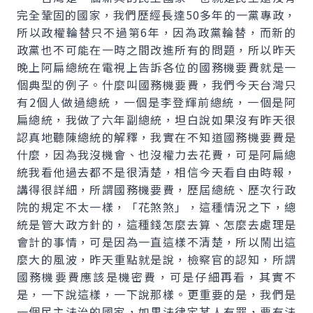
完全鞏固的國家，我們歷經長達50多年的一黨專政，
所以政權輪替只不過第6年，因為政黨輪替，而新的
政黨也不可能在一時之間改進所有的問題，所以昨天
晚上阿扁總統在電視上告訴各位的國務機要費就是一
個典型的例子。什麼叫國務機要費，我們今天台灣只
有2個人做過總統，一個是李登輝前總統，一個是阿
扁總統，我做了六年副總統，坦白說如果沒有昨天很
認真地聽陳總統的解釋，我實在不知道國務機要費是
什麼，因為我沒機會、也沒權力去花費，可是阿扁總
統我看他過去都不是很清楚，相信今天看自由時報，
講得很詳細，所謂國務機要費，歷屆總統、歷次行政
院的規定不太一樣，「花煞煞」，這種情況之下，總
統是管大政方針的，這種錢怎麼去算、怎麼去處理是
會計的事情，可是因為一直這樣不清楚，所以鬧出這
麼大的風波，昨天重點就是說，檢察官的認知，所謂
國務機要費應該是機密費，可是仔細再看，其實不
是，一下說這樣，一下說那樣。更重要的是，我們是
一個民主法治的國家，如果法律定某人有罪，要有法