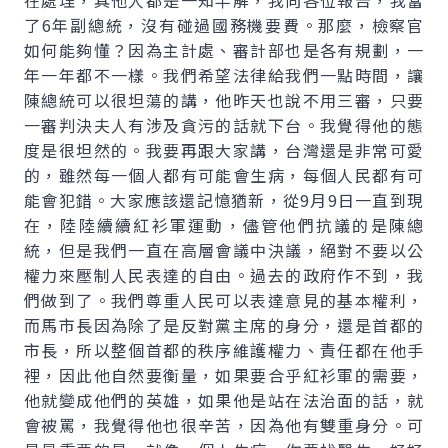
在處理，其他人都是一知半解，我向各位報告，我當
了6年副總統，沒有碰過國務機要費。那麼，檢察官
如何能夠懂？因為主計處、審計部也是各有規劃，一
年一年都不一樣。我們希望法律給我們一點時間，讓
陳總統可以很坦蕩的講，他昨天也說不用三審，只要
一審判決夫人有涉及貪污的話就下台。我覺得他的態
度是很坦然的。我要再跟大家講，台灣還是非常可愛
的，雖然每一個人都有可能會生病，每個人民都有可
能會犯錯。大家應該還記憶猶新，從9月9日一直到現
在，陸陸續續紅衫軍運動，儘管他們抗議的是陳總
統，但是我們一直在高層會議中決議，絕對不要以公
權力來壓制人民表達的自由。過去的政府作不到，我
們做到了。我們尊重人民可以表達意見的基本權利，
而馬市長因為除了是反對黨主席的身分，還是首都的
市長，所以整個首都的秩序維護權力、責任都在他手
裡，因此他自然要衡量，如果要合乎紅衫軍的需要，
他就變成他們的英雄，如果他是站在法治面的話，就
會被罵，我覺得他也很辛苦，因為他有雙重身分。可