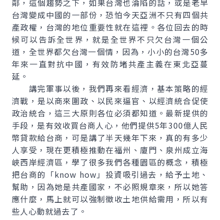
鄰，這個趨勢之下，如果台灣也淪陷的話，或是老早
台灣變成中國的一部份，恐怕今天亞洲不只有四個共
產政權，台灣的地位重要性就在這裡。各位回去的時
候可以告訴全世界，就是全世界不只欠台灣一個公
道，全世界都欠台灣一個情，因為，小小的台灣50多
年來一直對抗中國，有效防堵共產主義在東北亞蔓
延。
講完軍事以後，我們再來看經濟，基本策略的經
濟戰，是以商來圍政、以民來逼官、以經濟統合促使
政治統合，這三大原則各位必須都知道。最新提供的
手段，是有效收買台商人心，他們提供5年300億人民
幣貸款給台商，可是講了半天幾年下來，真的有多少
人享受，現在更積極推動在福州、廈門、泉州成立海
峽西岸經濟區，學了很多我們各種園區的概念，積極
把台商的「know how」投資吸引過去，給予土地、
幫助，因為她是共產國家，不必照規章來，所以她答
應什麼，馬上就可以強制徵收土地供給需用，所以有
些人心動就過去了。