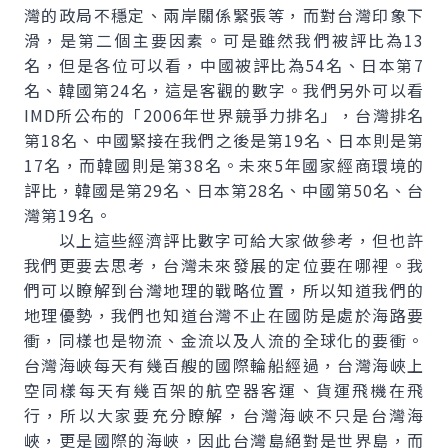
灣的政局不穩定、兩岸關係緊張等，而對台灣印象下
滑，是第二個主要因素。可是雖然我們被評比為13
名，但是各位可以看，中國被評比為54名、日本第7
名、韓國第24名，這是客觀的數字。我們另外可以看
IMD所公布的「2006年世界競爭力排名」，台灣排名
第18名、中國緊接在我們之後是第19名、日本則是第
17名，而韓國則是第38名。未來5年國家經商環境的
評比，韓國是第29名、日本第28名、中國第50名、台
灣第19名。
以上這些經濟評比數字可給大家做參考，但也許
我們更要去思考，台灣未來發展的定位要在哪裡。我
們可以瞭解到台灣地理的戰略位置，所以知道我們的
地理優勢，我們也知道台灣不止在國防是處於海路要
衝，同樣也是物流、金流以及人流的全球化的要衝。
台灣海峽每天有幾百艘的國際輪船經過，台灣海峽上
空同樣每天有幾百架的航空器客運、貨運飛機在飛
行，所以大家要充分瞭解，台灣海峽不只是台灣海
峽，更是國際的海峽，因此台灣島絕對是世界島，而