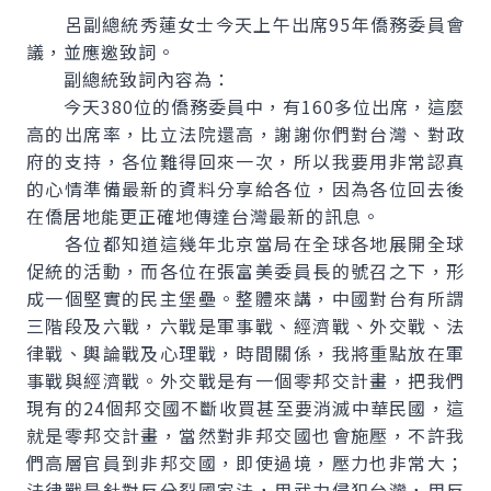
呂副總統秀蓮女士今天上午出席95年僑務委員會
議，並應邀致詞。
副總統致詞內容為：
今天380位的僑務委員中，有160多位出席，這麼
高的出席率，比立法院還高，謝謝你們對台灣、對政
府的支持，各位難得回來一次，所以我要用非常認真
的心情準備最新的資料分享給各位，因為各位回去後
在僑居地能更正確地傳達台灣最新的訊息。
各位都知道這幾年北京當局在全球各地展開全球
促統的活動，而各位在張富美委員長的號召之下，形
成一個堅實的民主堡壘。整體來講，中國對台有所謂
三階段及六戰，六戰是軍事戰、經濟戰、外交戰、法
律戰、輿論戰及心理戰，時間關係，我將重點放在軍
事戰與經濟戰。外交戰是有一個零邦交計畫，把我們
現有的24個邦交國不斷收買甚至要消滅中華民國，這
就是零邦交計畫，當然對非邦交國也會施壓，不許我
們高層官員到非邦交國，即使過境，壓力也非常大；
法律戰是針對反分裂國家法，用武力侵犯台灣，用反