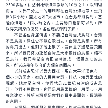
2500多種，佔整個地球海洋漁類的10分之１，以珊瑚
而言，世界三分之一的珊瑚都在台灣沿海地帶，坐飛
機3個小時，亞太地區7大城市，在台北都飛得到，基
隆的海港，5個小時之內，主要港口也都可以到，所
以得天獨厚的優勢，各位應該深刻了解。
不管各位身居何處，不要把台灣當成鳥籠，台灣
不是鳥籠，關住它不讓它飛出去，台灣是鳥巢，所有
的鳥飛出去，但到了晚上累了、要休息了還是要飛回
來，所以我們努力建設台灣是大家最好的鳥巢，絕不
是鳥籠，我們希望台商把台灣當成一個最安心的鳥
巢，所以這幾年政府都力促台商回來。
以前成吉思汗以武力西征，現在太平洋環東有一
個小小的國家，她的人民用智慧、科技、知識柔性的
崛起，她就是台灣，你們就是21世紀台灣的成吉思
汗，你們不用武力，你們是用最柔性的，用愛心、用
專業建立，希望台灣還是你們心目中最甜美、最溫馨
的家園。
台灣是一個新興的民主國家，也就是民主還沒有