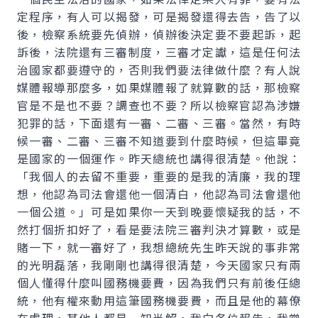
定程序，有人可以揭發，可是揭發還得去告，告了以
後，檢察系統要先偵辦，偵辦後決定要不要起訴，起
訴後，法院還有三審制度，三審才定讞，這是任何法
治國家都要遵守的，否則我們要法律做什麼？有人說
媒體報導那麼多，如果媒體報了就算數的話，那檢察
官是不是也不要？調查也不要？所以檢察官認為涉嫌
犯罪的話，下面還有一審、二審、三審。當然，有時
候一審、二審、三審不知道要到什麼時候，但這畢竟
是國家的一個運作。昨天總統也講得很清楚。他說：
「我個人的去留不重要，重要的是我的清廉，我的理
想，他認為司法會還他一個清白，他認為司法會還他
一個公道。」可是如果你一天到晚要懷疑我的話，不
然打個折扣好了，看是要法院三審判決才算數，或是
賭一下，就一審好了，我想總統先生昨天說的事非常
的光明磊落，我剛剛也講得很清楚，今天國家只有兩
個人懂得什麼叫國務機要費，因為我們只有前後任總
統，他有權來動用這筆國務機要費，而且是他的幕僚