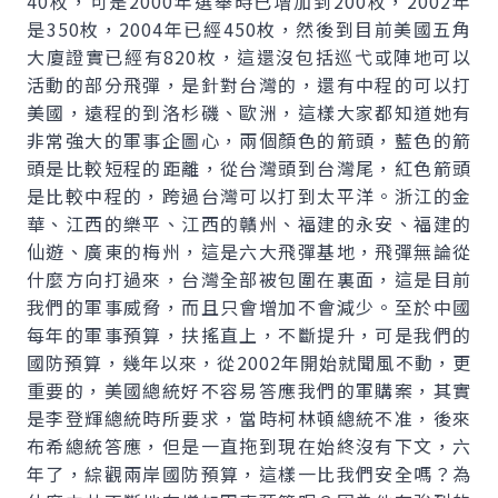
40枚，可是2000年選舉時已增加到200枚，2002年
是350枚，2004年已經450枚，然後到目前美國五角
大廈證實已經有820枚，這還沒包括巡弋或陣地可以
活動的部分飛彈，是針對台灣的，還有中程的可以打
美國，遠程的到洛杉磯、歐洲，這樣大家都知道她有
非常強大的軍事企圖心，兩個顏色的箭頭，藍色的箭
頭是比較短程的距離，從台灣頭到台灣尾，紅色箭頭
是比較中程的，跨過台灣可以打到太平洋。浙江的金
華、江西的樂平、江西的贛州、福建的永安、福建的
仙遊、廣東的梅州，這是六大飛彈基地，飛彈無論從
什麼方向打過來，台灣全部被包圍在裏面，這是目前
我們的軍事威脅，而且只會增加不會減少。至於中國
每年的軍事預算，扶搖直上，不斷提升，可是我們的
國防預算，幾年以來，從2002年開始就聞風不動，更
重要的，美國總統好不容易答應我們的軍購案，其實
是李登輝總統時所要求，當時柯林頓總統不准，後來
布希總統答應，但是一直拖到現在始終沒有下文，六
年了，綜觀兩岸國防預算，這樣一比我們安全嗎？為