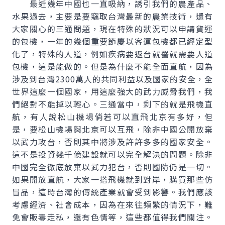
最近幾年中國也一直吸納，誘引我們的農產品、
水果過去，主要是要竊取台灣最新的農業技術，還有
大家關心的三通問題，現在特殊的狀況可以申請貨運
的包機，一年的幾個重要節慶以客運包機都已經定型
化了，特殊的人道，例如疾病要返台就醫就需要人道
包機，這是能做的。但是為什麼不能全面直航，因為
涉及到台灣2300萬人的共同利益以及國家的安全，全
世界這麼一個國家，用這麼強大的武力威脅我們，我
們絕對不能掉以輕心。三通當中，剩下的就是飛機直
航，有人說松山機場倘若可以直飛北京有多好，但
是，要松山機場與北京可以互飛，除非中國公開放棄
以武力攻台，否則其中將涉及許許多多的國家安全。
這不是投資幾千億建設就可以完全解決的問題。除非
中國完全徹底放棄以武力犯台，否則國防仍是一切。
如果開放直航，大家一搭飛機就到對岸，購買那些仿
冒品，這時台灣的傳統產業就會受到影響。我們應該
考慮經濟、社會成本，因為在來往頻繁的情況下，難
免會販毒走私，還有色情等，這些都值得我們關注。