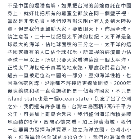
不是中國的邊陲島嶼，如果把台灣的前途寄託在中國
身上，就好比把所有的雞蛋全都放在同一個籃子裡，
當然是非常危險。我們沒有辦法阻止有人要到大陸投
資，但是我們更鼓勵大家，要放眼天下，佈局全球。
請注意看，二十一世紀是太平洋的世紀。太平洋是全
球最大的海洋，佔地球面積的三分之一，太平洋的這
些國家擁有的人口佔全球40%，所掌握的經濟實力佔
全球一半以上，所以只要大家看待這麼一個太平洋，
正視太平洋世紀千真萬確地來臨，那麼我們看台灣，
過去一直被定位為中國的一部分，壓抑海洋性格，也
因為保密防諜，沿岸都不許接近更遑論開發，2000年
後陳總統和我一直強調我們是一個海洋國家，不只是
island state也是一個ocean state，別忘了出了台灣
之外，我們還有許多離島，台灣本島面積3萬6千平方
公里，可是加上離島合起來，我們整個海洋面積是陸
地面積的6倍，放開心懷來看，加上經濟海域，我們
一定要努力發揮海洋資源，建立海洋立國，台灣小小
的，但海岸線佔全球的400分之1，我們的海洋魚類