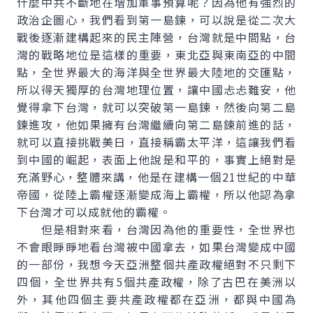
什麼中共不斷地在增加軍事預算呢？因為他有強烈的
政治企圖心，我們看到第一島鍊，可以說是從二次大
戰後逐漸建構起來的民主陣營，台灣就是中間點，台
灣的戰略地位是這樣的重要，東北亞與東南亞的中間
點，全世界最大的海洋與全世界最大陸地的交匯點，
所以得天獨厚的台灣地理位置，讓中國忐忐難安，他
覺得拿下台灣，就可以突破第一島鍊，然後向第二島
鍊進攻，他如果擁有台灣繼續向第二島鍊前進的話，
就可以直接挑戰美日，直接稱霸太平洋，這讓我們看
到中國的崛起，表面上他說是和平的，事實上絕對是
充滿野心，整體來講，他是在建構一個21世紀的中華
帝國，從陸上霸權逐漸變成海上霸權，所以他認為拿
下台灣才可以成就他的霸權。
但是相對來看，台灣因為他的重要性，全世界也
不會眼睜睜地看台灣被中國拿去，如果台灣變成中國
的一部份，我想今天亞洲整個共產政權絕對不只剩下
四個，全世界共有5個共產政權，除了古巴在美洲以
外，其他四個主要共產政權都在亞洲，都與中國為