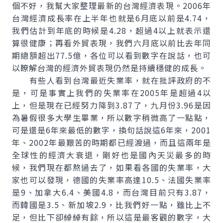
個不好，我幫大家整理最新的台灣經濟表現。2006年
台灣經濟成長率在上半年也就是6月底以前是4.74，
我們估計到年底的時候是4.28，超過4以上就表示還
算很健康；再看外貿表現，我們六月底以前比去年同
期總額超出77.5億，各位可以看到數字在說話，也可
以瞭解台灣的經濟外貿表現仍然是持續穩健的成長。
有些人看到台灣最近失業率，就在批評政府的不
是，可是事實上我們的失業率在2005年是超過4以
上，但是現在已經努力降到3.87了，九月份3.96是因
為暑假很多大學生畢業，所以數字稍微高了一點點，
可是還是6年來最低的數字，換句話說這6年來，2001
年、2002年最艱苦的時期都已經渡過，而且這兩年是
全球性的經濟大衰退，剛好也是國內天災最多的時
候，我們現在都熬過去了，如果看各國的失業率，大
家也可以發現，德國的失業率高達10.5、法國失業率
是9、加拿大6.4、美國4.8，而台灣目前只有3.87，
而韓國是3.5、新加坡2.9，比我們好一點，雖比上不
足，但比下卻綽綽有餘，所以這是最客觀的數字，大