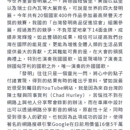
今世界重要發明展之一，與德國紐倫堡、美國匹茲堡
以及瑞士日內瓦等大展齊名，可說是世界的四大發明
展。今年共有20個國家400件作品參加最高榮譽天才
獎的競賽，我國的「台灣發明商品促進協會」組團參
展，經過激烈的競爭，不負眾望地拿下14面金牌，成
績非常輝煌。如此豐碩的成果，相信可以提高我們台
灣在國際的能見度，更能為增進全體人類的生活品質
提供最大的貢獻。尤其難能可貴的是，在大會的頒獎
典禮上，特別也演奏我國國歌，這是現場除了演奏主
辦國匈牙利的國歌之外，唯一演奏的外國國歌。
「發明」往往只是一個靈光一閃，將心中的點子
付諸實現，得到的結果有時的確出乎意料，譬如說最
近很受到矚目的YouTube網站，就是因為來自台灣的
陳士駿與同事賀利（Chad Hurley），苦惱找不到在
網路上與他人分享聚會錄影的辦法，而在車庫中設計
出可以透過網路分享影音的網站，原創性十足，同時
受到很多人的歡迎。也就因為此項成功的設計，使得
著名的網路搜尋引擎Google在日前用價值16億5千萬