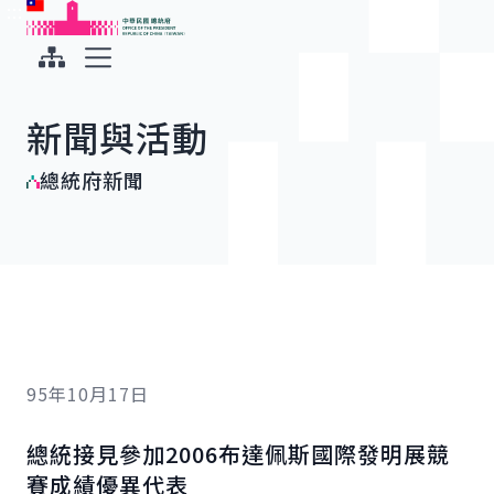
:::
:::
跳到主要內容
中華民國總統府
展開選單
新聞與活動
總統府新聞
95年10月17日
總統接見參加2006布達佩斯國際發明展競
賽成績優異代表