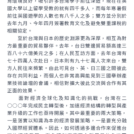
育環境良好，吸引許多台灣學子前往深造，現在在英
國大學以上留學受教的就有四千多人，而每年寒暑假
前往英國遊學的人數也有八千人之多；雙方並分別於
去年九月、今年四月簽署教育文化及避免雙重課稅的
相關協定。
至於台灣與日本的歷史淵源更為深厚，相互為對
方最重要的貿易夥伴。去年，台日雙邊貿易額高達三
百八十六億美元之多；在人民互訪方面，去年台灣有
七十四萬人次赴日，日本則有九十七萬人次來台，雙
方人民往來頻繁。由此可見台、英、日三國之間彼此
存在共同利益，而個人也非常高興能見到三國舉辦產
業技術論壇的會議，相信對擴大彼此交流與合作有其
正面的效果。
面對經濟全球化及知識化的挑戰，台灣在二
○○○年完成民主轉型後，加速經濟結構的轉型與產
業升級的工作也亟待開展。其中最重要的兩大策略，
一是落實以知識為本的經濟發展策略，一是要充分融
入國際經貿體系。因此，如何透過多邊合作來促進台