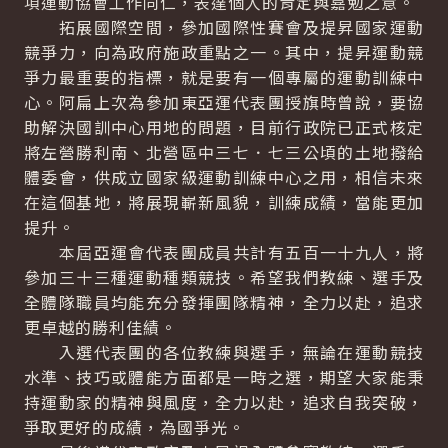
項運動協會工作同仁，表達個人的肯定與嘉勉之意。
拓展國際空間，參加國際性賽會及提昇國家運動
競爭力，向為政府施政重點之一。其中，提昇運動競
爭力最重要的指標，就是要有一個專屬的運動訓練中
心。阿扁上次為參加東亞運代表團授旗時曾說，要協
助解決國訓中心用地的問題，目前行政院已正式核定
將左營勝利南、北營區中三七．七三公頃的土地撥給
體委會，供成立國家級運動訓練中心之用，相信未來
在這個基地，將展現嶄新風貌，訓練成績，當能更加
提升。
本屆亞運會代表團成員共計有五百一十九人，將
參加三十三種運動種類競技。希望我們教練、選手及
全體隊職員均能充分發揮團隊精神，全力以赴，追求
更卓越的勝利佳績。
入選代表團的各位教練與選手，無論在運動競技
水準、技巧或體能方面都是一時之選，期望大家能秉
持運動家的精神與風度，全力以赴，追求自我突破，
爭取更好的成績，為國爭光。