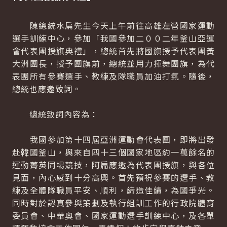
陳總統水扁先生今天上午前往高雄左營國家運動
選手訓練中心，參加「我國參加二００二年釜山亞運
會代表團授旗典禮」，總統首先將國旗授予代表團黃
大洲團長，授予團旗前，總統並用力揮舞團旗，為代
表團所有參賽選手、教練及隊職員加油打氣。隨後，
總統也應邀致詞。
總統致詞內容為：
我國參加第十四屆亞洲運動會代表團，即將出發
赴韓國釜山，與來自四十三個國家地區約一萬餘名的
運動菁英同場競技，阿扁應邀為代表團授旗，與各位
見面，內心感到十分高興。首先預祝參賽的選手、教
練及全體隊職員平安、順利，締造佳績，為國爭光。
同時對於認真參與策劃及執行組訓工作的行政院體育
委員會、中華奧會、國家運動選手訓練中心，及各單