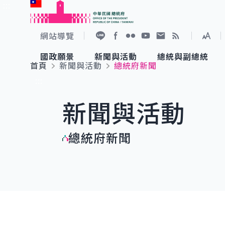
:::
跳到主要內容
中華民國總統府
網站導覽
展開
加入好友
Facebook
Flickr
YouTube
寫信給總統
RSS
國政願景
新聞與活動
總統與副總統
首頁
新聞與活動
總統府新聞
國政願景
新聞與活動
總統與副總統
參觀總統府
:::
新聞與活動
國家氣候變遷對策委員會
總統府新聞
賴清德總統
參觀資訊
總統府新聞
重要談話
影音頻道