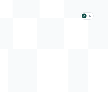
淺色模式
深色模式
防衛韌性委員會
動行程
歷任總統與副總統
展覽