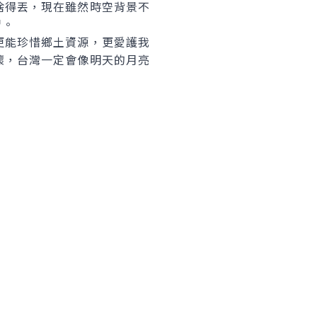
捨得丟，現在雖然時空背景不
習。
能珍惜鄉土資源，更愛護我
懷，台灣一定會像明天的月亮