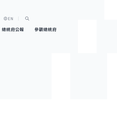
EN
字級選單
展開關鍵字搜尋
總統府公報
參觀總統府
健康台灣推動委員會
總統令
蕭美琴副總統
建築風華
全社會
每日活
行憲後
總統府
外交
網路相簿
國防