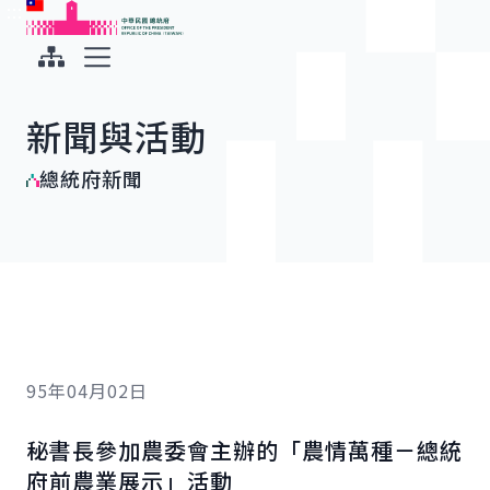
:::
:::
跳到主要內容
中華民國總統府
展開選單
新聞與活動
總統府新聞
95年04月02日
秘書長參加農委會主辦的「農情萬種－總統
府前農業展示」活動