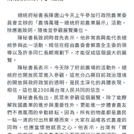
總統府秘書長陳唐山今天上午參加行政院農業委
員會主辦的「農情萬種－總統府前農業展示」活動，
除應邀致詞，隨後並參觀展覽攤位。
陳秘書長致詞時首先表示，他非常高興能代表總
統參與此一活動，相信在經由農委會蘇嘉全主委的領
導以及許多同仁長期規劃下，才能促成這個盛大的展
覽。
陳秘書長表示，今天除了府前廣場的活動外，總
統府也開放民眾進入參觀，這充分凸顯目前政治環境
的開放與政府政策的透明，是民主深化的具體表現，
相信，這也是2300萬台灣人民共同的信念。
陳秘書長指出，民眾來參觀這個展覽，除了能瞭
解我國農業的進步與重要性外，更能進一步體會農友
們不畏風雨的辛勤耕耘。因為，所有的物產都是農民
一點一滴的付出所累積而來，大家在品嚐各式農產的
同時，也應當懷抱感恩之心。他表示，台灣有「寶