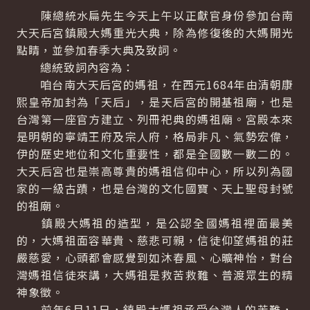
陳總統水扁先生今天上午以正獻官身份參加台南
大天后宮鎮殿大媽重光大典，除為修復後的大媽開光
點睛，並參加春季大典及致詞。
總統致詞內容為：
咱台南大天后宮的媽祖，在西元1684年由清朝康
熙皇帝加封為「天后」，是天后宮的開基祖廟，也是
台灣第一座官方建立、列冊祀典的媽祖廟。宮殿本來
是明朝的寧靖王府及宗人府，格局非凡、氣勢宏偉，
伊的歷史地位和文化重要性，都是全國數一數二的。
大天后宮也是崇高尊貴的媽祖信仰中心，所以列為國
家的一級古蹟，也是台灣的文化國寶、天上聖母封號
的祖廟。
鎮殿大媽祖的造型，是公認全國媽祖裡面最美
的，大媽祖面容華貴、慈悲可親，信徒仰望媽祖的莊
嚴慈愛，心頭都會感覺到如沐春風、心曠神怡，對台
灣媽祖信徒來講，大媽祖是救苦救難、普渡眾生的精
神象徵。
前年6月11日，鎮殿大媽祖承受台灣人的苦難，