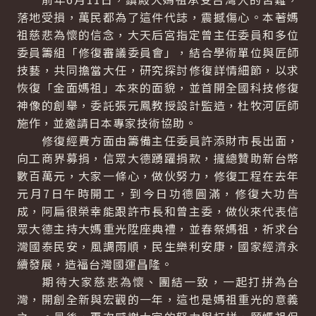
落地受損，萬民都為了這件代誌，震撼傷心。本著媽
祖慈悲為懷的信念，大天后宮指定曾主任委員和多位
委員籌組「修復審議委員會」，結合學術單位與匠師
技藝，共同擔當大任，研究探討修復詳情細節，以求
恢復「金面媽祖」本來的面貌，並首開全國科技修復
神像的創舉，委託張元鳳教授設計監造，杜牧河匠師
施作，並邀請日本專家技術協助。
修復經費方面由籌備主任委員許添財市長出面，
向工商界募捐，信眾大德踴躍捐款，攏總贊助新台幣
數百萬元，大家一條心，做伙努力，修復工程在去年
元月7日午時開工，到今日功德圓滿，修復大功告
成，阿扁很榮幸能跟許市長和曾主委，做伙來代表信
眾大德主持大媽重光陞座典禮，並春祭媽祖，祈求台
灣國泰民安，風調雨順，民生樂利安康，國家經濟永
續發展，造福台灣國運昌隆。
期待大家慈悲為懷、團結一致，一起打拼為台
灣，開創全新與宏觀的一年，這也是媽祖重光的意義