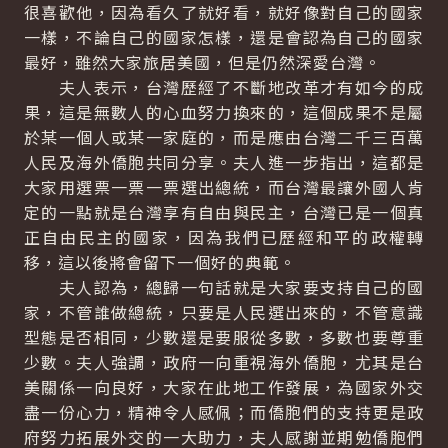
很喜歡他，因為看久了就好看，就好像對自己的國家
一樣，不論自己的國家怎樣，還是會認為自己的國家
最好，雖然大家旅居美國，但是仍然深愛台灣。
夫人表示，台灣歷經了不斷地改革才有如今的成
果，這是無數人的心血努力換來的，這個成果不是屬
於某一個人或某一家庭的，而是應由台灣二千三百萬
人民及海外僑胞共同分享。夫人進一步指出，這都是
大家用選票一票一票選出總統，而台灣最讓外國人肯
定的一點就是台灣享有自由與民主，台灣已是一個真
正自由民主的國家，因為我們已歷經和平的政權轉
移，這以後將會留下一個好的典範。
夫人認為，總歸一句話就是大家要支持自己的國
家，不管誰做總統，只要是人民選出來的，不管意識
型態是否相同，少數還是要服從多數，多數也要尊重
少數。夫人強調，政府一向重視海外僑胞，尤其是台
美關係一向良好，大家在此地工作發展，為國家外交
盡一份心力，精神令人感佩；而僑胞們的支持更是政
府努力拓展外交的一大助力，夫人感謝並期勉僑胞們