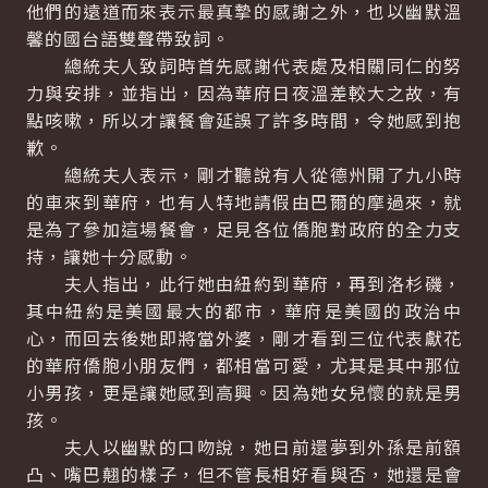
他們的遠道而來表示最真摯的感謝之外，也以幽默溫
馨的國台語雙聲帶致詞。
總統夫人致詞時首先感謝代表處及相關同仁的努
力與安排，並指出，因為華府日夜溫差較大之故，有
點咳嗽，所以才讓餐會延誤了許多時間，令她感到抱
歉。
總統夫人表示，剛才聽說有人從德州開了九小時
的車來到華府，也有人特地請假由巴爾的摩過來，就
是為了參加這場餐會，足見各位僑胞對政府的全力支
持，讓她十分感動。
夫人指出，此行她由紐約到華府，再到洛杉磯，
其中紐約是美國最大的都市，華府是美國的政治中
心，而回去後她即將當外婆，剛才看到三位代表獻花
的華府僑胞小朋友們，都相當可愛，尤其是其中那位
小男孩，更是讓她感到高興。因為她女兒懷的就是男
孩。
夫人以幽默的口吻說，她日前還夢到外孫是前額
凸、嘴巴翹的樣子，但不管長相好看與否，她還是會