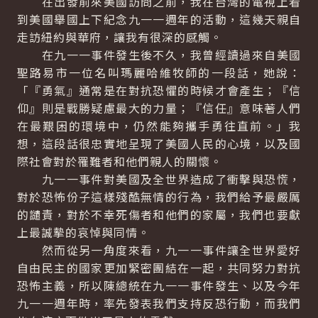
在出發前來美國訪問之前，我在台灣的電視上看
到美國舉國上下紀念九一一週年的活動，這幾天親自
走訪紐約與華府，讓我有很深的感觸。
在九一一事件發生後不久，我曾經讀過來自美國
聖路易市一位名叫瑪麗哈維牧師的一段話，她說：
「『勇氣』通常是在對抗恐懼的時候才會產生；『信
仰』則是戰勝疑慮最大的力量；『信任』意味著人們
在最艱困的環境中，仍然能夠攜手勇往直前。」我
想，這段話很忠實地呈現了美國人民的心境，以及國
際社會對於罹難者和他們親人的關懷。
九一一事件對美國及全世界造成了衝擊與恐慌，
對於恐怖份子這樣殘酷無情的行為，我們給予最嚴厲
的譴責，對於不幸死傷者和他們的家屬，我們也要獻
上最誠摰的哀悼與同情。
然而從另一角度來看，九一一事件讓全世界愛好
自由民主的國家更加緊密團結在一起，共同努力對抗
恐怖主義，所以陳總統在九一一事件發生、以及今年
九一一週年時，率先發表我們支持反恐行動，而我們