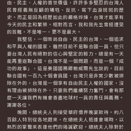
由、民主、人權的普世價值，許許多多堅忍的台灣人
民曾經義無反顧的犧牲、反抗，寫下血淚斑斑的歷
史。而正是因為經歷如此的嚴格焠煉，台灣才能享有
今天的民主和繁榮。相對而言，我和我先生曾經遭受
的苦難，不是唯一，更不是最大。
我堅信，一個崇尚自由、民主的台灣、一個追求
和平與人權的國家，雖然目前不是聯合國一員，但只
要台灣人民有絕對的信心與堅定的毅力，總是有一天
能再重返聯合國。台灣不是一個問題，而是一個「成
功的故事」，這是美國國務卿鮑威爾先生說的。目前
聯合國有一百九十個會員國，台灣只是非常少數被排
除在外的，台灣是一個享有自由民主人權的國家，沒
有理由被排除在外，只要我們繼續努力奮鬥，會有那
麼一天讓我們有機會善盡地球村一員的責任與義務。
謝謝各位。
晚間，總統夫人則接受華府僑界晚宴款待。約八
百餘人特別從各地趕來，在總統夫人抵達會場時，以
熱烈的掌聲來表達他們的竭誠歡迎。總統夫人除對於