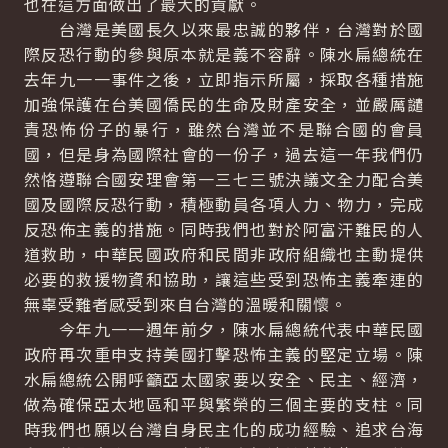
也在這方面做出了最大的貢獻。
台灣是美國長久以來最忠誠的夥伴，台灣對於國
際反恐行動的參與原本就是義不容辭。陳水扁總統在
去年九一一事件之後，立即指示所屬，採取各種措施
加強保護在台美國僑民的生命及財產安全，並嚴厲譴
責恐怖份子的暴行，雖然台灣並不是聯合國的會員
國，但是身為國際社會的一份子，過去這一年我們仍
然恪遵聯合國安理會第一三七三號決議文全力配合美
國及國際反恐行動，積極動員各項人力、物力，完成
反恐佈主義的措施。同時我們也對於阿富汗難民的人
道救助，中華民國政府和民間非政府組織也主動提供
必要的救援物資和協助，讓這些受到恐怖主義牽連的
無辜受難者感受到來自台灣的溫暖和關懷。
今年九一一週年前夕，陳水扁總統代表中華民國
政府再次重申支持美國打擊恐怖主義的堅定立場。陳
水扁總統公開呼籲亞太國家要以安全、民主、經濟，
做為確保亞太地區和平與繁榮的三個主要的支柱。同
時我們也願以台灣自身民主化的成功經驗、追求台海