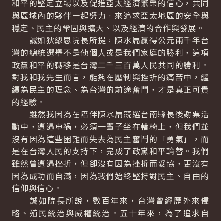
和平的堅定立場以及促進亞太經濟繁榮的信心，共同
與區域內的夥伴一起努力，來追求亞太地區的安全與
穩定、民主的鞏固與擴大、以及經濟的合作與發展。
誠如狄繆思院長所提，陳水扁贏得公元兩千年台
灣的總統選舉不是他個人或是我們家庭的勝利，這項
政黨和平的轉移是台灣二千三百萬人民共同的勝利。
對我和我先生而言，能夠在壓制與挫折的痛苦中，繼
續為民主的理念、為台灣的前途奮鬥，才是真正可貴
的經驗。
雖然我因為在陪伴陳水扁競選台南縣長後謝票活
動中，遭遇車禍，必須一輩子坐在輪椅上，但我們並
沒有因為這些困難而失去為民主奮鬥的「勇氣」，而
是在台灣人民的支持下，完成了政黨和平輪替。我們
雖然曾遭遇挫折，但卻沒有因為挫折而妥協，更沒有
因為成功而自滿，因為我們始終堅持對民主、自由的
信仰與信心。
誠如院長所說，數百年來，台灣曾經歷外來侵
略、殖民統治與威權統治。五十年來，為了追求自