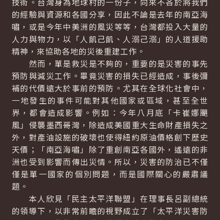
技術。台灣身為地球村的一份子，向來不吝於將我們
的經驗與資源和各國分享，因此不論是去年的南亞海
嘯，或是今年中美洲的風災等等，台灣都投入大量的
人力與物力，以「人飢己飢、人溺己溺」的人道援助
精神，來協助各地的災後重建工作。
然而，單是救災是不夠的，重要的是災害的事先
預防與減災工作。畢竟災害的損失已經造成，事後彌
補的代價遠大於事前的預防。尤其在全球化社會中，
一地發生的事件可能對其他國家或區域，甚至全世
界，都會造成影響。例如：今年八月底「卡崔娜颶
風」侵襲墨西哥灣，除造成美國重大生命財產損失之
外，對產油設施的破壞也使得紐約原油價格創下歷史
天價；「南亞海嘯」除了重創南亞各國外，遙遠的非
洲也受到影響而傳出災情。所以，災害的防治已不僅
僅是單一國家的個別問題，而是國際關心的嚴肅議
題。
本人欣見「民主太平洋聯盟」在理事長呂副總統
的領導下，以非常前瞻的視野成立了「太平洋災害防