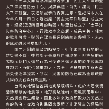
今天本人非常感謝能應邀參加「民主太平洋聯盟
太平洋災害防治中心」揭牌典禮。首先，謹向「民主
太平洋聯盟」表達最誠摯的祝賀之意。還記得本人在
今年八月十四日才剛出席「民主太平洋聯盟」成立大
會，經過短短四個月的時間，聯盟就成立了「太平洋
災害防治中心」，行政效率之高超、成果卓著，相當
的難能可貴。聯盟在理事長呂副總統的帶領下，未來
的成就想必將更加非凡。
剛才呂副總統致詞時提到，近年來世界各地的天
然災害不斷，雖然部分是屬於自然現象，但許多的研
究顯示我們人類的行為已使得各類災害的發生頻率越
來越高，強度也越來越大，為全世界帶來的生命財產
損失也逐年提高，所以，災害的防治已成為全球政府
共同的挑戰與施政重點。
台灣的地理位置與地質環境特殊，處於大陸板塊
活動頻繁的地震帶，地形高峻陡峭，颱風豪雨集中，
天然災害發生頻繁，因此多年來政府即致力於天然災
害的防治，從政府到民間也累積了非常豐富的經驗與