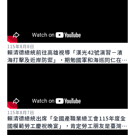
115年8月8日
賴清德總統前往高雄視導「漢光42號演習－濱
海打擊及近岸防禦」，期勉國軍和海巡同仁在演
習中積極應對、強化協同默契，因應各種情況。
115年8月7日
賴清德總統出席「全國產職業總工會115年度全
國模範勞工慶祝晚宴」，肯定勞工朋友是臺灣經
濟進步的幕後英雄。並強調，政府透過加薪、減