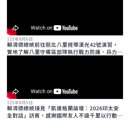
115年8月6日
賴清德總統前往新北八里視導漢光42號演習，
實地了解八里守備區部隊執行戰力防護、兵力保
存及戰場應變作為，並慰勉參演官兵辛勞。
115年8月5日
賴清德總統接見「凱達格蘭論壇：2026印太安
全對話」訪賓，感謝國際友人不遠千里以行動支
持臺灣。並表示，他上任後推動「和平四大支柱
行動方案」，...