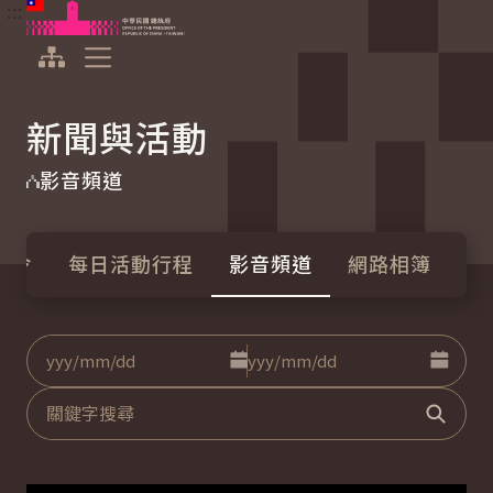
:::
:::
跳到主要內容
中華民國總統府
展開選單
新聞與活動
影音頻道
統令
每日活動行程
影音頻道
網路相簿
點擊選擇日期起日
點擊選
日期
至
關鍵字
搜尋