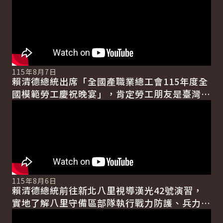
115年8月7日
賴清德總統出席「全國產職業總工會115年度全
國模範勞工慶祝晚宴」，肯定勞工朋友是臺灣經
濟進步的幕後英雄。並強調，政府透過加薪、減
稅、減輕育兒...
115年8月6日
賴清德總統前往新北八里視導漢光42號演習，
實地了解八里守備區部隊執行戰力防護、兵力保
存及戰場應變作為，並慰勉參演官兵辛勞。