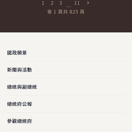
"最末頁"
1
2
3
11
...
第
1
頁
共
825
頁
:::
國政願景
新聞與活動
總統與副總統
總統府公報
參觀總統府