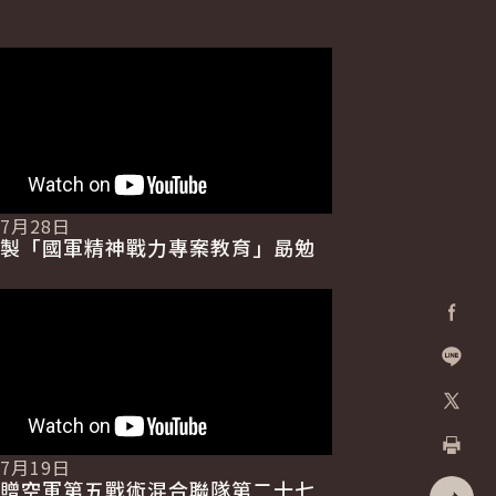
07月28日
製「國軍精神戰力專案教育」勗勉
Facebo
加入好
X
07月19日
列印
贈空軍第五戰術混合聯隊第二十七