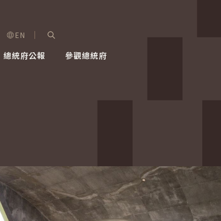
EN
字級選單
展開關鍵字搜尋
總統府公報
參觀總統府
健康台灣推動委員會
總統令
蕭美琴副總統
建築風華
全社會
每日活
行憲後
總統府
外交
網路相簿
國防