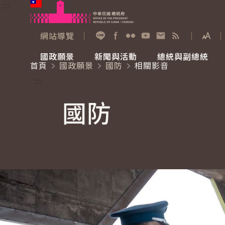
:::
跳到主要內容
中華民國總統府
網站導覽
展開
加入好友
Facebook
Flickr
YouTube
寫信給總統
RSS
國政願景
新聞與活動
總統與副總統
首頁
國政願景
國防
相關影音
國政願景
新聞與活動
總統與副總統
參觀總統府
:::
國防
國家氣候變遷對策委員會
總統府新聞
賴清德總統
參觀資訊
重要談話
影音頻道