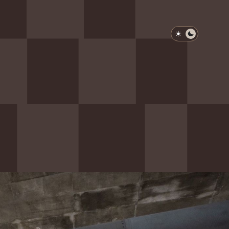
淺色模式
深色模式
防衛韌性委員會
動行程
歷任總統與副總統
展覽