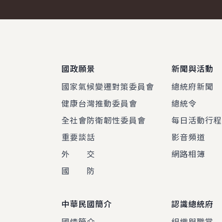
:::
國政願景
新聞與活動
國家氣候變遷對策委員會
總統府新聞
健康台灣推動委員會
總統令
全社會防衛韌性委員會
每日活動行
重要談話
影音頻道
外 交
網路相簿
國 防
中華民國簡介
認識總統府
國情簡介
組織與職掌