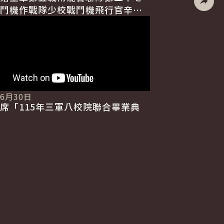
鬥機作戰隊少校戰鬥機飛行官辛柏
社群分
令
06月30日
席「115年三軍八校院聯合畢業典