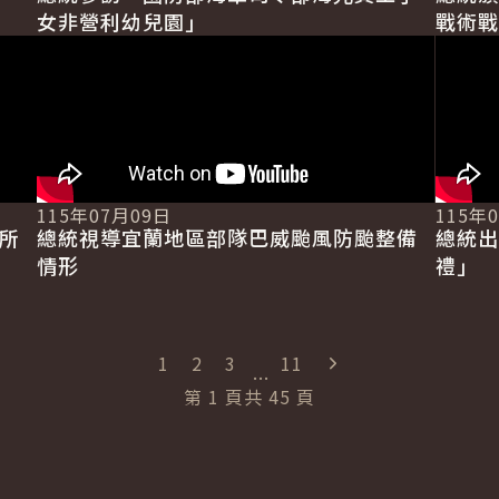
女非營利幼兒園」
戰術戰
毅褒揚
115年07月09日
115年
所
總統視導宜蘭地區部隊巴威颱風防颱整備
總統出
情形
禮」
"最末頁"
1
2
3
11
...
第
1
頁
共
45
頁