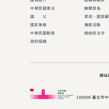
中華民國憲法
機關首長
國 父
資政、國策
國家象徵
儀節活動
中華民國勳章
總統府法令
政府組織
網站
100006
臺北市中