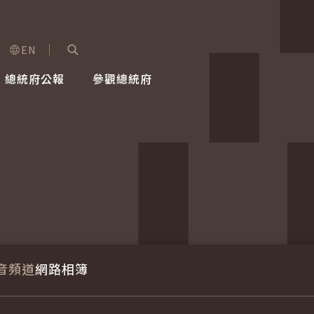
EN
字級選單
展開關鍵字搜尋
總統府公報
參觀總統府
健康台灣推動委員會
總統令
蕭美琴副總統
建築風華
全社會
每日活
行憲後
總統府
外交
網路相簿
國防
音頻道
網路相簿