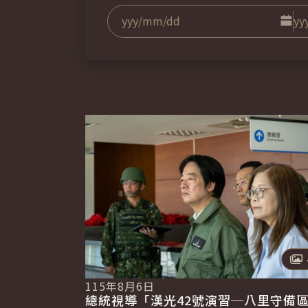
點擊選
日期
至
115年8月6日
總統視導「漢光42號演習─八里守備