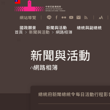
:::
跳到主要內容
中華民國總統府
網站導覽
展開
加入好友
Facebook
Flickr
YouTube
寫信給總統
RSS
國政願景
新聞與活動
總統與副總統
首頁
新聞與活動
網路相簿
國政願景
新聞與活動
總統與副總統
參觀總統府
:::
新聞與活動
國家氣候變遷對策委員會
總統府新聞
賴清德總統
參觀資訊
網路相簿
重要談話
影音頻道
總統府新聞
總統令
每日活動行程
影