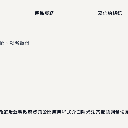
便民服務
寫信給總統
顧問、戰略顧問
政策及聲明
政府資訊公開
應用程式介面
陽光法案
雙語詞彙
常