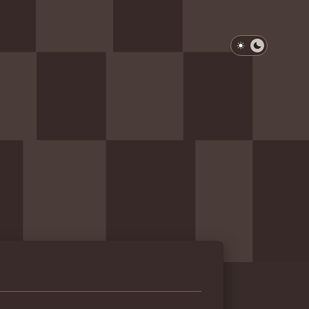
淺色模式
深色模式
防衛韌性委員會
動行程
歷任總統與副總統
展覽