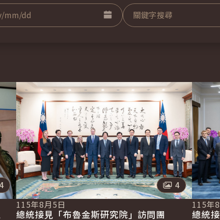
擇日期起日
點擊選擇日期迄日
關鍵字
照片數量
照片數量
4
4
115年8月5日
115年
區
總統接見「布魯金斯研究院」訪問團
總統接