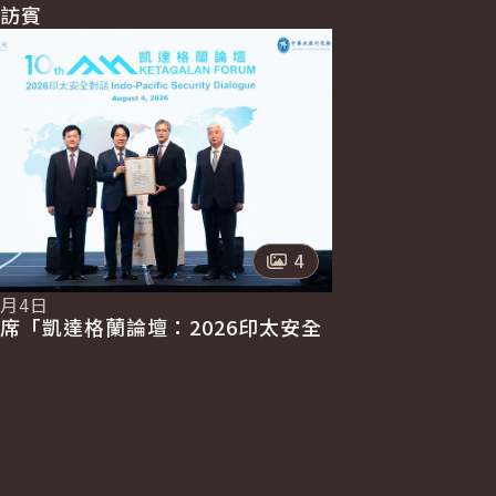
訪賓
照片數量
4
8月4日
席「凱達格蘭論壇：2026印太安全