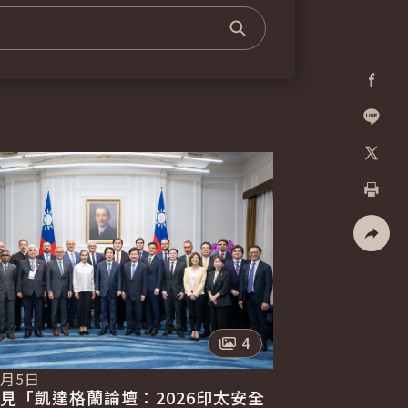
搜尋
Facebo
加入好
X
列印
社群分
照片數量
4
8月5日
見「凱達格蘭論壇：2026印太安全