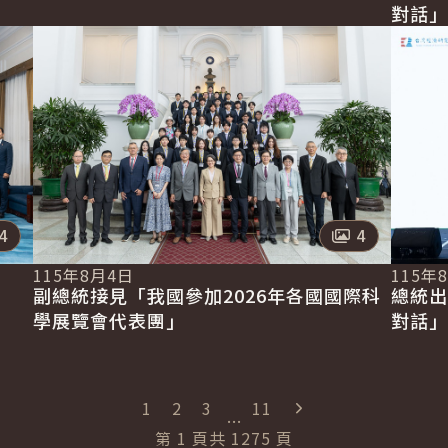
對話」
照片數量
照片數量
4
4
115年
115年8月4日
總統出
副總統接見「我國參加2026年各國國際科
對話」
學展覽會代表團」
"最末頁"
1
2
3
11
...
第
1
頁
共
1275
頁