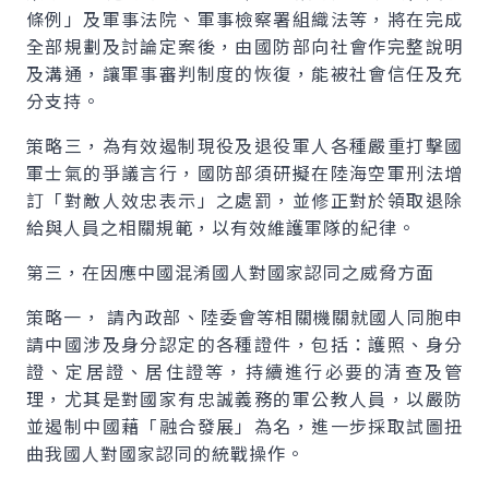
條例」及軍事法院、軍事檢察署組織法等，將在完成
全部規劃及討論定案後，由國防部向社會作完整說明
及溝通，讓軍事審判制度的恢復，能被社會信任及充
分支持。
策略三，為有效遏制現役及退役軍人各種嚴重打擊國
軍士氣的爭議言行，國防部須研擬在陸海空軍刑法增
訂「對敵人效忠表示」之處罰，並修正對於領取退除
給與人員之相關規範，以有效維護軍隊的紀律。
第三，在因應中國混淆國人對國家認同之威脅方面
策略一， 請內政部、陸委會等相關機關就國人同胞申
請中國涉及身分認定的各種證件，包括：護照、身分
證、定居證、居住證等，持續進行必要的清查及管
理，尤其是對國家有忠誠義務的軍公教人員，以嚴防
並遏制中國藉「融合發展」為名，進一步採取試圖扭
曲我國人對國家認同的統戰操作。