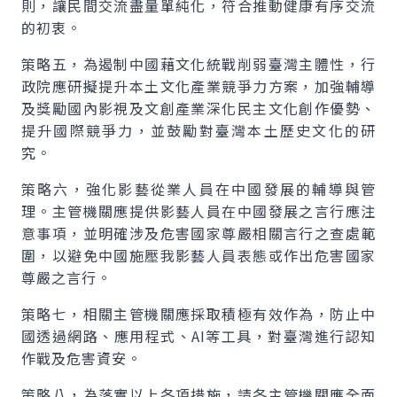
則，讓民間交流盡量單純化，符合推動健康有序交流
的初衷。
策略五，為遏制中國藉文化統戰削弱臺灣主體性，行
政院應研擬提升本土文化產業競爭力方案，加強輔導
及獎勵國內影視及文創產業深化民主文化創作優勢、
提升國際競爭力，並鼓勵對臺灣本土歷史文化的研
究。
策略六，強化影藝從業人員在中國發展的輔導與管
理。主管機關應提供影藝人員在中國發展之言行應注
意事項，並明確涉及危害國家尊嚴相關言行之查處範
圍，以避免中國施壓我影藝人員表態或作出危害國家
尊嚴之言行。
策略七，相關主管機關應採取積極有效作為，防止中
國透過網路、應用程式、AI等工具，對臺灣進行認知
作戰及危害資安。
策略八，為落實以上各項措施，請各主管機關應全面