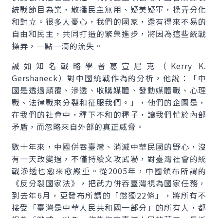
統戰節目為業，散播民主無用、疑美疑軍，操弄分化
和對立。很多人憂心，我們的國家，還有得來不易的
自由和民主，共同打造的繁榮進步，將因為這些統戰
操弄，一點一滴的流失。
誠如知名戰略學者葛宣尼克（Kerry K.
Gershaneck）對中國統戰作為的分析，他說：「中
國是透過顛覆、滲透、收購媒體、發動媒體戰、心理
戰、法律戰來分裂和征服我們。」，他們的企圖是，
在我們的社會中，種下不和的種子，讓我們忙於內部
矛盾，而忽略來自外部的真正威脅。
數十年來，中國併吞臺灣、消滅中華民國的野心，沒
有一天改變過，不僅持續文攻武嚇，對臺灣社會的統
戰滲透也愈來愈嚴重。從2005年，中國頒布所謂的
《反分裂國家法》，把武力併吞臺灣視為國家任務，
到去年6月，更發布所謂的「懲獨22條」，將所有不
接受「臺灣是中華人民共和國一部分」的所有人，都