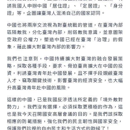
誘我國人申辦中國「居住證」、「定居證」、「身分
證」等，企圖讓臺灣人混淆自己的國家認同。
中國也將兩岸交流視為對臺統戰的管道，在臺灣內部
區隔敵我，分化臺灣內部，削弱敵我意識，並意圖架
空政府公權力，塑造中國已經在臺灣「治理」的假
象，藉此擴大對臺灣內部的影響力。
我們也注意到，中國持續擴大對臺灣的融合發展策
略，採取各種手段，要求、脅迫臺商擴大在中國的投
資，利誘臺灣青年赴中國發展，且不擇手段覬覦臺灣
人才、竊取關鍵技術，影響臺灣的經濟安全，也大幅
升高臺灣青年赴中國的風險。
這樣的中國，已是我國反滲透法所定義的「境外敵對
勢力」。我們沒有選擇，必須採取更積極的作為，這
也是我今天召開國安高層會議的目的。是我們該採取
相應的防範措施，強化我們的民主韌性與國家安全，
保護我們珍視的自由民主和生活方式的時候了！