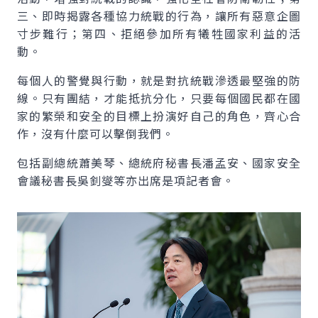
三、即時揭露各種協力統戰的行為，讓所有惡意企圖
寸步難行；第四、拒絕參加所有犧牲國家利益的活
動。
每個人的警覺與行動，就是對抗統戰滲透最堅強的防
線。只有團結，才能抵抗分化，只要每個國民都在國
家的繁榮和安全的目標上扮演好自己的角色，齊心合
作，沒有什麼可以擊倒我們。
包括副總統蕭美琴、總統府秘書長潘孟安、國家安全
會議秘書長吳釗燮等亦出席是項記者會。