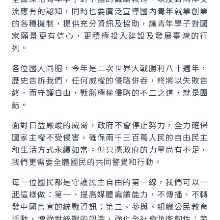
流應有的認知，同時也要廣泛宣導國內青年就業創業
的各種機制，提供充分資訊及協助，讓青年學子對國
家願景更有信心，更積極投入建設及發展臺灣的行
列。
各位國人同胞，今年是二次世界大戰勝利八十週年，
歷史告訴我們，任何威權的侵略併吞，終將以失敗告
終，而守護自由，戰勝極權侵略的不二之道，就是團
結。
面對日益嚴峻的威脅，政府不會停止努力，全力確保
國家主權不受侵害，確保兩千三百萬人民的自由民主
和生活方式永續如常。但只憑政府的力量尚有不足，
我們更需要全體國民的共同警覺和行動。
每一位國民都是守護民主自由的第一線，我們可以一
起這樣做：第一、提高媒體識讀能力，不傳播、不轉
發中國官宣的統戰資訊；第二、參與、組織公民教育
活動，增強對統戰的認識，強化全社會防衛韌性；第