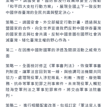
策略一，請國安會、國防部及行政團隊要全力推動
「和平四大支柱行動方案」，展現全國上下一致反對
中國併吞臺灣的全民共識與堅定決心。
策略二，請國安會、外交部擬定行動計畫，透過與友
盟國家的合作，向全世界宣達我們反對中國併吞臺灣
的國家意志與社會共識，反制中國意圖在國際社會消
滅臺灣、矮化臺灣主權的野心作為。
第二，在因應中國對國軍的滲透及間諜活動之威脅方
面
策略一，全面檢討修正《軍事審判法》，恢復軍事審
判制度，讓軍法官回到第一線，與檢調司法機關共同
協力，處理現役軍人涉犯叛亂、利敵、洩密、廢弛職
務、抗命等軍事犯罪之刑事案件。未來現役軍人觸犯
陸海空軍刑法之軍事犯罪案件，將交由軍事法院審
判。
策略二， 進行相關配套改革，包括訂定「軍法官人事