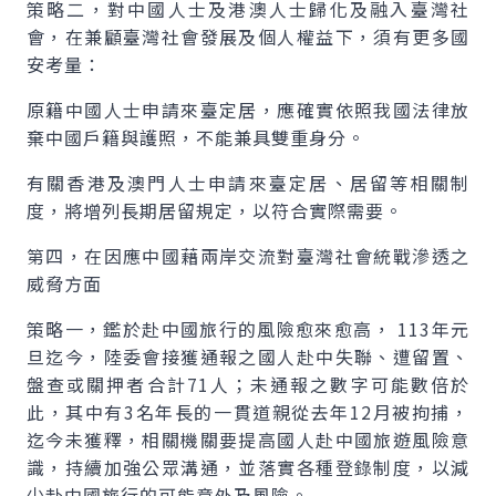
策略二，對中國人士及港澳人士歸化及融入臺灣社
會，在兼顧臺灣社會發展及個人權益下，須有更多國
安考量：
原籍中國人士申請來臺定居，應確實依照我國法律放
棄中國戶籍與護照，不能兼具雙重身分。
有關香港及澳門人士申請來臺定居、居留等相關制
度，將增列長期居留規定，以符合實際需要。
第四，在因應中國藉兩岸交流對臺灣社會統戰滲透之
威脅方面
策略一，鑑於赴中國旅行的風險愈來愈高， 113年元
旦迄今，陸委會接獲通報之國人赴中失聯、遭留置、
盤查或關押者合計71人；未通報之數字可能數倍於
此，其中有3名年長的一貫道親從去年12月被拘捕，
迄今未獲釋，相關機關要提高國人赴中國旅遊風險意
識，持續加強公眾溝通，並落實各種登錄制度，以減
少赴中國旅行的可能意外及風險。