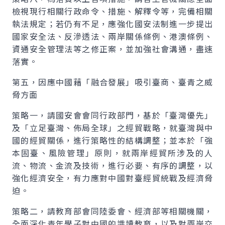
檢視現行相關行政命令、措施、解釋令等，完備相關
執法規定；若仍有不足，應強化國安法制進一步提出
國家安全法、反滲透法、兩岸關係條例、港澳條例、
資通安全管理法等之修正案，並加強社會溝通，盡速
落實。
第五，因應中國藉「融合發展」吸引臺商、臺青之威
脅方面
策略一，請國安會會同行政部門，基於「臺灣優先」
及「立足臺灣、佈局全球」之經貿戰略，就臺灣與中
國的經貿關係，進行策略性的結構調整；並本於「強
本固臺、風險管理」原則，就兩岸經貿所涉及的人
流、物流、金流及技術，進行必要、有序的調整，以
強化經濟安全，有力應對中國對臺經貿統戰及經濟脅
迫。
策略二，請教育部會同陸委會、經濟部等相關機關，
全面深化青年學子對中國的識讀教育，以及對兩岸交