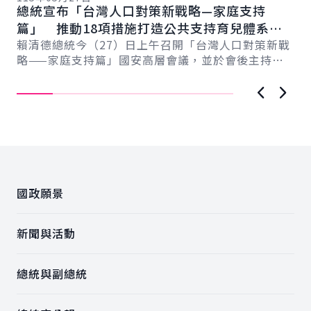
總統宣布「台灣人口對策新戰略—家庭支持
總
系
篇」 推動18項措施打造公共支持育兒體系
追
新戰
以全民共享經濟紅利促進臺灣永續發展
賴清德總統今（27）日上午召開「台灣人口對策新戰
賴
記
略——家庭支持篇」國安高層會議，並於會後主持記
出
者會向國人說明，政府將...
護
狀..
上一張圖
下一
:::
國政願景
新聞與活動
總統與副總統