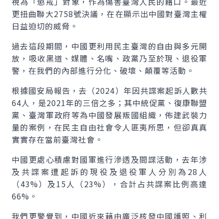
視為「懲戒」對象，作為傷害臺灣人民的藉口。最近
更扭曲聯大2758號決議，在在顯示出中國對臺灣主權
日益迫切的威脅。
過去這段期間，中國更利用民主臺灣的自由與多元開
放，吸收黑道、媒體、名嘴、政黨乃至於現、退役軍
警，在我們的內部進行分化、破壞、顛覆等活動。
根據國安局報告，去（2024）年因共諜案起訴人數共
64人，是2021年的三倍之多；其中統促黨、復康聯盟
黨、臺灣軍政府等為中國發展叛國組織，佈建武裝力
量的案例，在民主自由社會令人匪夷所思，但卻真真
實實存在當前臺灣社會。
中國更處心積慮對國軍進行滲透及間諜活動，去年涉
及共諜案遭起訴的現役及退役軍人分別為28人
（43%）及15人（23%），合計占共諜案比例高達
66%。
我們更警覺到，中國近來藉由廣泛核發中國護照、利