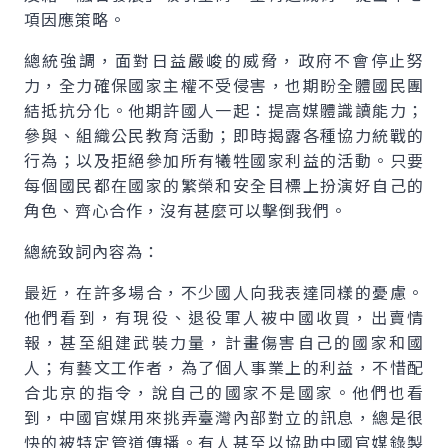
項因應策略。
總統強調，面對日益嚴峻的威脅，政府不會停止努
力，全力確保國家主權不受侵害，也期盼全體國民團
結抵抗分化。他期許國人一起：提高媒體識讀能力；
參與、組織公民教育活動；即時揭露各種協力統戰的
行為；以及拒絕參加所有犧牲國家利益的活動。只要
每個國民都在國家的繁榮和安全目標上扮演好自己的
角色、齊心合作，沒有甚麼可以擊倒我們。
總統致詞內容為：
最近，在許多場合，不少國人向我表達同樣的憂慮。
他們看到，有現役、退役軍人被中國收買，出賣情
報，甚至組建武裝力量，計畫傷害自己的國家和國
人；有藝文工作者，為了個人事業上的利益，不惜配
合北京的指令，說自己的國家不是國家。他們也看
到，中國官媒用來挑弄臺灣內部對立的訊息，總是很
快的被特定管道傳播。有人甚至以協助中國官媒錄製