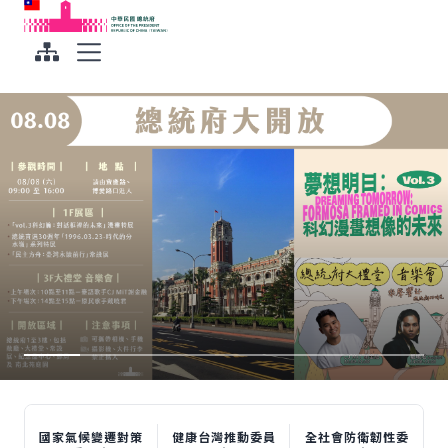
:::
:::
跳到主要內容
中華民國總統府
展開選單
總統主持氣候變遷對策委員會第8次委員會議
國家氣候變遷對策委員會第8次委員會議網路直
「總統盃 2026 無人機競賽」活動公布記者會，
國家氣候變遷對策委員會第8次委員會議會後記
期盼透過三項核心戰略 讓臺灣永續發展
播，歡迎收看！
歡迎收看！
者會網路直播，歡迎收看！
總統接見美國聯邦眾院外交委員會亞太小組主席
金映玉訪問團網路直播，歡迎收看！
國家氣候變遷對策
健康台灣推動委員
全社會防衛韌性委