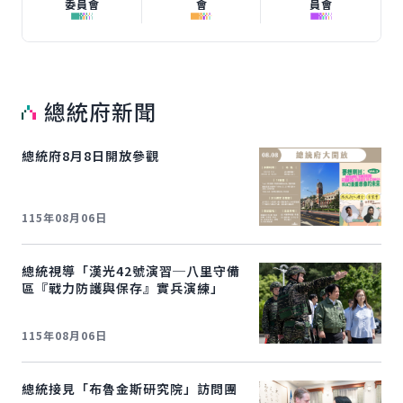
委員會
會
員會
總統府新聞
總統府
8
月
8
日開放參觀
115年08月06日
總統視導「漢光42號演習─八里守備
區『戰力防護與保存』實兵演練」
115年08月06日
總統接見「布魯金斯研究院」訪問團